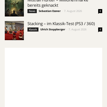
bereits geknackt
Sebastian Essner
-
7. August 2026
News
0
Stacking – im Klassik-Test (PS3 / 360)
Ulrich Steppberger
-
7. August 2026
Klassik
0