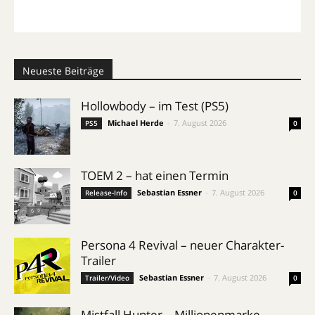
Neueste Beiträge
Hollowbody – im Test (PS5)
Michael Herde
-
7. August 2026
PS5
0
TOEM 2 – hat einen Termin
Sebastian Essner
-
7. August 2026
Release-Info
0
Persona 4 Revival – neuer Charakter-
Trailer
Sebastian Essner
-
7. August 2026
Trailer/Video
0
Mistfall Hunter – Millionenmarke