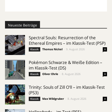
Neueste Beiträge
Spectral Souls: Resurrection of the
Ethereal Empires – im Klassik-Test (PSP)
Thomas Nickel
-
9. August 2026
Klassik
0
Pokémon Schwarze & Weiße Edition –
im Klassik-Test (DS)
Oliver Ehrle
-
8. August 2026
Klassik
0
Trinity: Souls of Zill O’ll – im Klassik-Test
(PS3)
Max Wildgruber
-
8. August 2026
Klassik
0
Hollowbody – im Test (PS5)