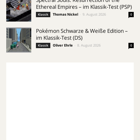
Ethereal Empires – im Klassik-Test (PSP)
Thomas Nickel
-
9. August 2026
Klassik
0
Pokémon Schwarze & Weiße Edition –
im Klassik-Test (DS)
Oliver Ehrle
-
8. August 2026
Klassik
0