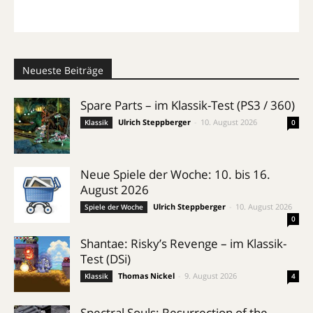
Neueste Beiträge
Spare Parts – im Klassik-Test (PS3 / 360)
Ulrich Steppberger
-
10. August 2026
Klassik
0
Neue Spiele der Woche: 10. bis 16.
August 2026
Ulrich Steppberger
-
10. August 2026
Spiele der Woche
0
Shantae: Risky’s Revenge – im Klassik-
Test (DSi)
Thomas Nickel
-
9. August 2026
Klassik
4
Spectral Souls: Resurrection of the