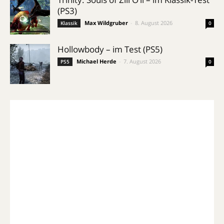
(PS3)
Max Wildgruber
-
8. August 2026
Klassik
0
Hollowbody – im Test (PS5)
Michael Herde
-
7. August 2026
PS5
0