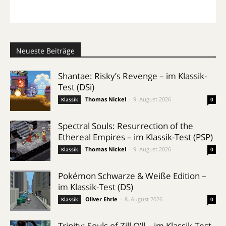
Neueste Beiträge
Shantae: Risky’s Revenge – im Klassik-
Test (DSi)
Thomas Nickel
-
9. August 2026
Klassik
0
Spectral Souls: Resurrection of the
Ethereal Empires – im Klassik-Test (PSP)
Thomas Nickel
-
9. August 2026
Klassik
0
Pokémon Schwarze & Weiße Edition –
im Klassik-Test (DS)
Oliver Ehrle
-
8. August 2026
Klassik
0
Trinity: Souls of Zill O’ll – im Klassik-Test