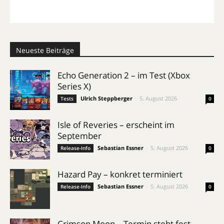
Neueste Beiträge
Echo Generation 2 – im Test (Xbox
Series X)
Ulrich Steppberger
-
5. August 2026
Tests
0
Isle of Reveries – erscheint im
September
Sebastian Essner
-
5. August 2026
Release-Info
0
Hazard Pay – konkret terminiert
Sebastian Essner
-
5. August 2026
Release-Info
0
Crimson Moon – Termin steht fest