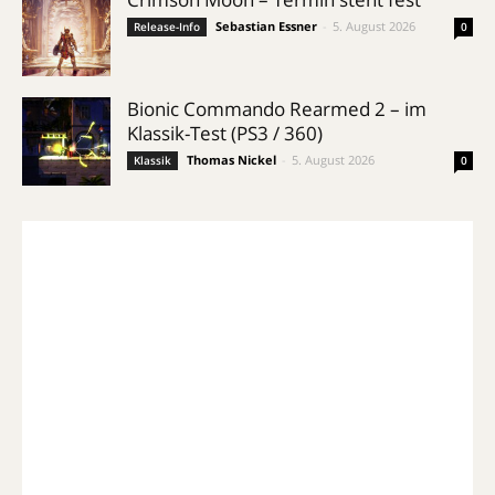
Sebastian Essner
-
5. August 2026
Release-Info
0
Bionic Commando Rearmed 2 – im
Klassik-Test (PS3 / 360)
Thomas Nickel
-
5. August 2026
Klassik
0