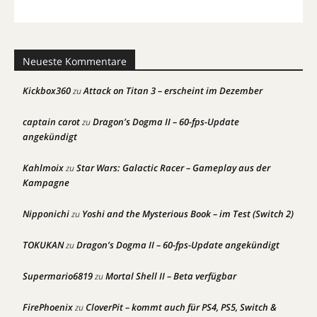
Neueste Kommentare
Kickbox360
Attack on Titan 3 – erscheint im Dezember
zu
captain carot
Dragon’s Dogma II – 60-fps-Update
zu
angekündigt
Kahlmoix
Star Wars: Galactic Racer – Gameplay aus der
zu
Kampagne
Nipponichi
Yoshi and the Mysterious Book – im Test (Switch 2)
zu
TOKUKAN
Dragon’s Dogma II – 60-fps-Update angekündigt
zu
Supermario6819
Mortal Shell II – Beta verfügbar
zu
FirePhoenix
CloverPit – kommt auch für PS4, PS5, Switch &
zu