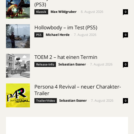
(PS3)
Max Wildgruber
-
8. August 2026
Klassik
0
Hollowbody – im Test (PS5)
Michael Herde
-
7. August 2026
PS5
0
TOEM 2 – hat einen Termin
Sebastian Essner
-
7. August 2026
Release-Info
0
Persona 4 Revival – neuer Charakter-
Trailer
Sebastian Essner
-
7. August 2026
Trailer/Video
0