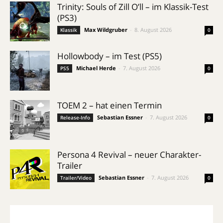
Trinity: Souls of Zill O’ll – im Klassik-Test
(PS3)
Max Wildgruber
-
8. August 2026
Klassik
0
Hollowbody – im Test (PS5)
Michael Herde
-
7. August 2026
PS5
0
TOEM 2 – hat einen Termin
Sebastian Essner
-
7. August 2026
Release-Info
0
Persona 4 Revival – neuer Charakter-
Trailer
Sebastian Essner
-
7. August 2026
Trailer/Video
0