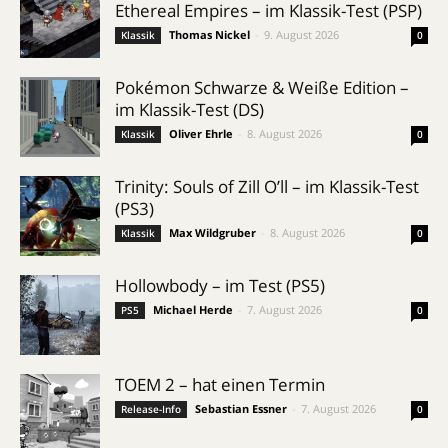
Ethereal Empires – im Klassik-Test (PSP)
Thomas Nickel
-
9. August 2026
Klassik
0
Pokémon Schwarze & Weiße Edition –
im Klassik-Test (DS)
Oliver Ehrle
-
8. August 2026
Klassik
0
Trinity: Souls of Zill O’ll – im Klassik-Test
(PS3)
Max Wildgruber
-
8. August 2026
Klassik
0
Hollowbody – im Test (PS5)
Michael Herde
-
7. August 2026
PS5
0
TOEM 2 – hat einen Termin
Sebastian Essner
-
7. August 2026
Release-Info
0