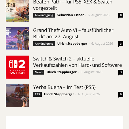
Beaten Path – für PS5, XSX & Switch
vorgestellt
Sebastian Essner
-
6. August 2026
Ankündigung
0
Grand Theft Auto VI – “ausführlicher
Blick” am 27. August
Ulrich Steppberger
-
6. August 2026
Ankündigung
3
Switch & Switch 2 – aktuelle
Verkaufszahlen von Hard- und Software
Ulrich Steppberger
-
6. August 2026
News
3
Yerba Buena – im Test (PS5)
Ulrich Steppberger
-
6. August 2026
PS5
0