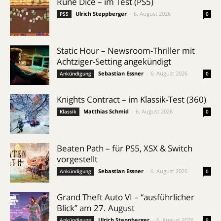
Rune Dice – im Test (PS5)
Ulrich Steppberger
-
6. August 2026
PS5
0
Static Hour – Newsroom-Thriller mit
Achtziger-Setting angekündigt
Sebastian Essner
-
6. August 2026
Ankündigung
0
Knights Contract – im Klassik-Test (360)
Matthias Schmid
-
6. August 2026
Klassik
0
Beaten Path – für PS5, XSX & Switch
vorgestellt
Sebastian Essner
-
6. August 2026
Ankündigung
0
Grand Theft Auto VI – “ausführlicher
Blick” am 27. August
Ulrich Steppberger
-
6. August 2026
Ankündigung
9