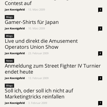
Contest auf
Jan Koenigsfeld
-
13. März 2009
3
Blogs
Gamer-Shirts für Japan
Jan Koenigsfeld
-
10. März 2009
3
Blogs
Live und direkt die Amusement
Operators Union Show
Jan Koenigsfeld
-
23. Februar 2009
8
News
Anmeldung zum Street Fighter IV Turnier
endet heute
Jan Koenigsfeld
-
13. Februar 2009
3
Blogs
Soll ich, oder soll ich nicht auf
Marketingtricks reinfallen
Jan Koenigsfeld
-
3. Februar 2009
7