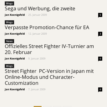
Blogs
Sega und Werbung, die zweite
Jan Koenigsfeld
-
25. Januar 2009
5
Blogs
Verpasste Promotion-Chance für EA
Jan Koenigsfeld
-
12. Januar 2009
3
News
Offizielles Street Fighter IV-Turnier am
20. Februar
Jan Koenigsfeld
-
9. Januar 2009
0
Blogs
Street Fighter  PC-Version in Japan mit
Online-Modus und Character-
Customization
Jan Koenigsfeld
-
7. Januar 2009
0