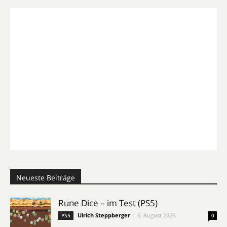
Neueste Beiträge
Rune Dice – im Test (PS5)
Ulrich Steppberger
-
6. August 2026
PS5
0