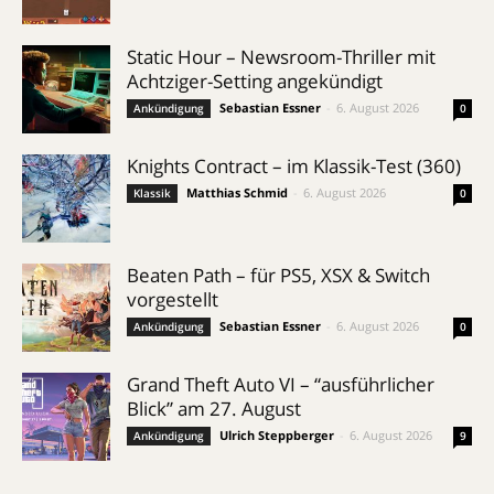
Static Hour – Newsroom-Thriller mit
Achtziger-Setting angekündigt
Sebastian Essner
-
6. August 2026
Ankündigung
0
Knights Contract – im Klassik-Test (360)
Matthias Schmid
-
6. August 2026
Klassik
0
Beaten Path – für PS5, XSX & Switch
vorgestellt
Sebastian Essner
-
6. August 2026
Ankündigung
0
Grand Theft Auto VI – “ausführlicher
Blick” am 27. August
Ulrich Steppberger
-
6. August 2026
Ankündigung
9