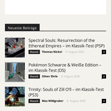
Neueste Beiträge
Spectral Souls: Resurrection of the
Ethereal Empires – im Klassik-Test (PSP)
Thomas Nickel
-
9. August 2026
Klassik
0
Pokémon Schwarze & Weiße Edition –
im Klassik-Test (DS)
Oliver Ehrle
-
8. August 2026
Klassik
0
Trinity: Souls of Zill O’ll – im Klassik-Test
(PS3)
Max Wildgruber
-
8. August 2026
Klassik
0