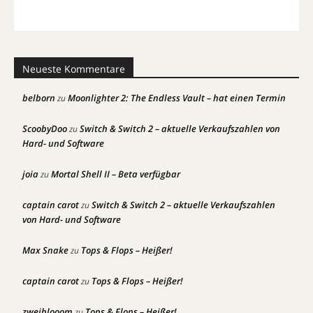
Neueste Kommentare
belborn
Moonlighter 2: The Endless Vault – hat einen Termin
zu
ScoobyDoo
Switch & Switch 2 – aktuelle Verkaufszahlen von
zu
Hard- und Software
joia
Mortal Shell II – Beta verfügbar
zu
captain carot
Switch & Switch 2 – aktuelle Verkaufszahlen
zu
von Hard- und Software
Max Snake
Tops & Flops – Heißer!
zu
captain carot
Tops & Flops – Heißer!
zu
zweiblooom
Tops & Flops – Heißer!
zu