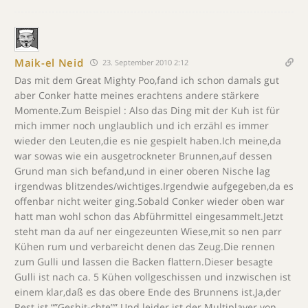
Maik-el Neid
23. September 2010 2:12
Das mit dem Great Mighty Poo,fand ich schon damals gut
aber Conker hatte meines erachtens andere stärkere
Momente.Zum Beispiel : Also das Ding mit der Kuh ist für
mich immer noch unglaublich und ich erzähl es immer
wieder den Leuten,die es nie gespielt haben.Ich meine,da
war sowas wie ein ausgetrockneter Brunnen,auf dessen
Grund man sich befand,und in einer oberen Nische lag
irgendwas blitzendes/wichtiges.Irgendwie aufgegeben,da es
offenbar nicht weiter ging.Sobald Conker wieder oben war
hatt man wohl schon das Abführmittel eingesammelt.Jetzt
steht man da auf ner eingezeunten Wiese,mit so nen parr
Kühen rum und verbareicht denen das Zeug.Die rennen
zum Gulli und lassen die Backen flattern.Dieser besagte
Gulli ist nach ca. 5 Kühen vollgeschissen und inzwischen ist
einem klar,daß es das obere Ende des Brunnens ist.Ja,der
Rest ist “”Geshit-chte””.Und leider ist der Multiplayer von