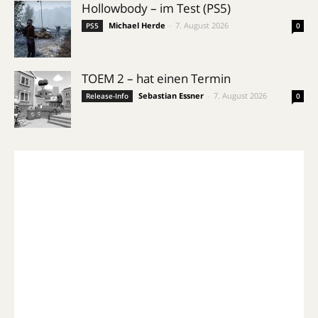
Hollowbody – im Test (PS5)
Michael Herde
-
7. August 2026
PS5
0
TOEM 2 – hat einen Termin
Sebastian Essner
-
7. August 2026
Release-Info
0