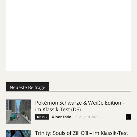
Neueste Beiträge
Pokémon Schwarze & Weiße Edition –
im Klassik-Test (DS)
Oliver Ehrle
-
8. August 2026
Klassik
0
Trinity: Souls of Zill O’ll – im Klassik-Test