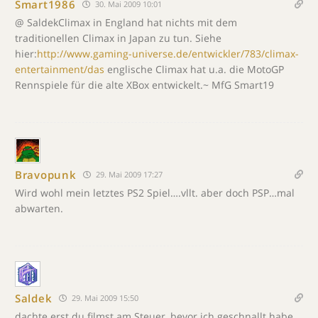
Smart1986
30. Mai 2009 10:01
@ SaldekClimax in England hat nichts mit dem
traditionellen Climax in Japan zu tun. Siehe
hier:
http://www.gaming-universe.de/entwickler/783/climax-
entertainment/das
englische Climax hat u.a. die MotoGP
Rennspiele für die alte XBox entwickelt.~ MfG Smart19
Bravopunk
29. Mai 2009 17:27
Wird wohl mein letztes PS2 Spiel….vllt. aber doch PSP…mal
abwarten.
Saldek
29. Mai 2009 15:50
dachte erst du filmst am Steuer, bevor ich geschnallt habe