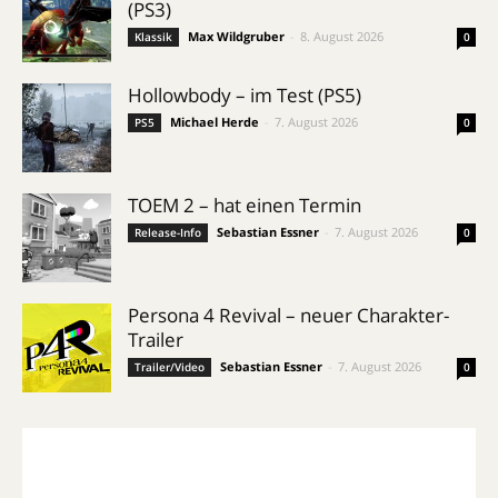
(PS3)
Max Wildgruber
-
8. August 2026
Klassik
0
Hollowbody – im Test (PS5)
Michael Herde
-
7. August 2026
PS5
0
TOEM 2 – hat einen Termin
Sebastian Essner
-
7. August 2026
Release-Info
0
Persona 4 Revival – neuer Charakter-
Trailer
Sebastian Essner
-
7. August 2026
Trailer/Video
0