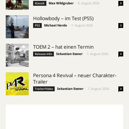
Max Wildgruber
-
8. August 2026
Klassik
0
Hollowbody – im Test (PS5)
Michael Herde
-
7. August 2026
PS5
0
TOEM 2 – hat einen Termin
Sebastian Essner
-
7. August 2026
Release-Info
0
Persona 4 Revival – neuer Charakter-
Trailer
Sebastian Essner
-
7. August 2026
Trailer/Video
0