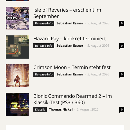
Isle of Reveries – erscheint im
September
Sebastian Essner
-
5. August 2026
Release-Info
0
Hazard Pay – konkret terminiert
Sebastian Essner
-
5. August 2026
Release-Info
0
Crimson Moon – Termin steht fest
Sebastian Essner
-
5. August 2026
Release-Info
0
Bionic Commando Rearmed 2 – im
Klassik-Test (PS3 / 360)
Thomas Nickel
-
5. August 2026
Klassik
0