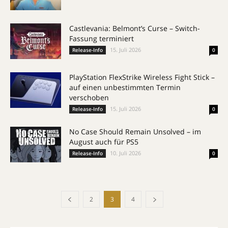
Castlevania: Belmont’s Curse – Switch-
Fassung terminiert
15. Juli 2026
Release-Info
0
PlayStation FlexStrike Wireless Fight Stick –
auf einen unbestimmten Termin
verschoben
15. Juli 2026
Release-Info
0
No Case Should Remain Unsolved – im
August auch für PS5
10. Juli 2026
Release-Info
0
2
3
4