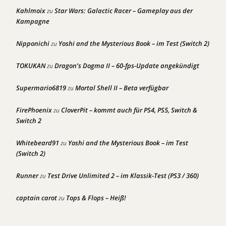
Kahlmoix
Star Wars: Galactic Racer – Gameplay aus der
zu
Kampagne
Nipponichi
Yoshi and the Mysterious Book – im Test (Switch 2)
zu
TOKUKAN
Dragon’s Dogma II – 60-fps-Update angekündigt
zu
Supermario6819
Mortal Shell II – Beta verfügbar
zu
FirePhoenix
CloverPit – kommt auch für PS4, PS5, Switch &
zu
Switch 2
Whitebeard91
Yoshi and the Mysterious Book – im Test
zu
(Switch 2)
Runner
Test Drive Unlimited 2 – im Klassik-Test (PS3 / 360)
zu
captain carot
Tops & Flops – Heiß!
zu