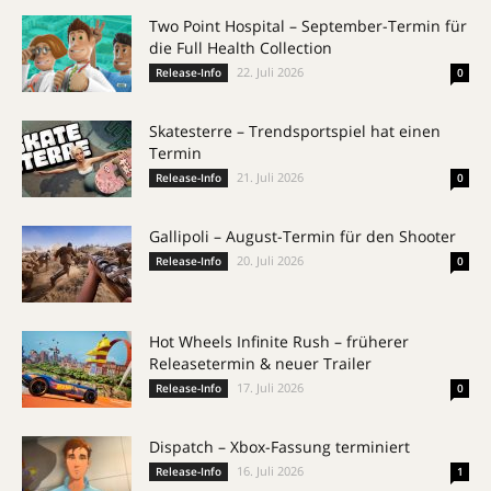
Two Point Hospital – September-Termin für
die Full Health Collection
22. Juli 2026
Release-Info
0
Skatesterre – Trendsportspiel hat einen
Termin
21. Juli 2026
Release-Info
0
Gallipoli – August-Termin für den Shooter
20. Juli 2026
Release-Info
0
Hot Wheels Infinite Rush – früherer
Releasetermin & neuer Trailer
17. Juli 2026
Release-Info
0
Dispatch – Xbox-Fassung terminiert
16. Juli 2026
Release-Info
1