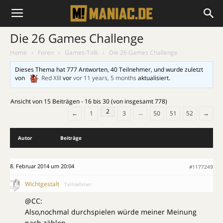
Die 26 Games Challenge
Home
›
Foren
›
Games-Talk
›
Die 26 Games Challenge
Dieses Thema hat 777 Antworten, 40 Teilnehmer, und wurde zuletzt
von
Red XIII
vor
vor 11 years, 5 months
aktualisiert.
Ansicht von 15 Beiträgen - 16 bis 30 (von insgesamt 778)
2
…
←
1
3
50
51
52
→
Autor
Beiträge
8. Februar 2014 um 20:04
#1177249
Wichtgestalt
Teilnehmer
@CC:
Also,nochmal durchspielen würde meiner Meinung
nach zählen.