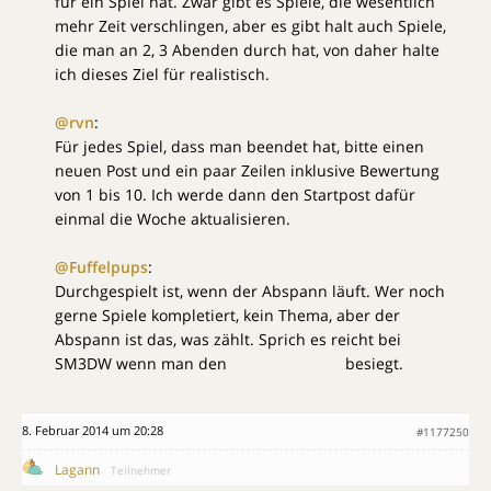
für ein Spiel hat. Zwar gibt es Spiele, die wesentlich
mehr Zeit verschlingen, aber es gibt halt auch Spiele,
die man an 2, 3 Abenden durch hat, von daher halte
ich dieses Ziel für realistisch.
@rvn
:
Für jedes Spiel, dass man beendet hat, bitte einen
neuen Post und ein paar Zeilen inklusive Bewertung
von 1 bis 10. Ich werde dann den Startpost dafür
einmal die Woche aktualisieren.
@Fuffelpups
:
Durchgespielt ist, wenn der Abspann läuft. Wer noch
gerne Spiele kompletiert, kein Thema, aber der
Abspann ist das, was zählt. Sprich es reicht bei
SM3DW wenn man den
Katzen-Bowser
besiegt.
8. Februar 2014 um 20:28
#1177250
Lagann
Teilnehmer