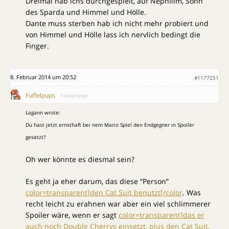
Dreimal hab ichs durchgespielt, auf Nephilim, Sohn
des Sparda und Himmel und Hölle.
Dante muss sterben hab ich nicht mehr probiert und
von Himmel und Hölle lass ich nervlich bedingt die
Finger.
8. Februar 2014 um 20:52
#1177251
Fuffelpups
Teilnehmer
Lagann wrote:
Du hast jetzt ernsthaft bei nem Mario Spiel den Endgegner in Spoiler
gesetzt?
Oh wer könnte es diesmal sein?
Es geht ja eher darum, das diese “Person”
color=transparent]den Cat Suit benutzt[/color
. Was
recht leicht zu erahnen war aber ein viel schlimmerer
Spoiler wäre, wenn er sagt
color=transparent]das er
auch noch Double Cherrys einsetzt, plus den Cat Suit,