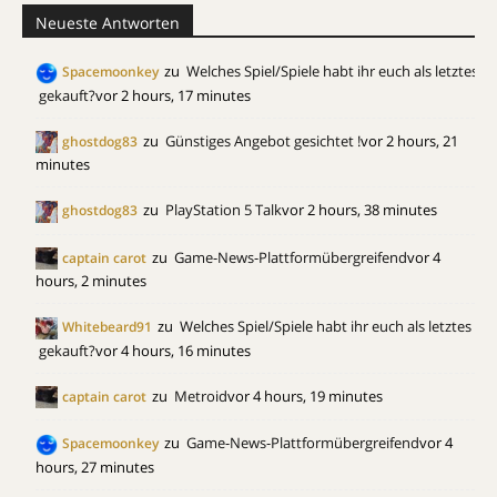
Neueste Antworten
zu
Welches Spiel/Spiele habt ihr euch als letztes
Spacemoonkey
gekauft?
vor 2 hours, 17 minutes
zu
Günstiges Angebot gesichtet !
vor 2 hours, 21
ghostdog83
minutes
zu
PlayStation 5 Talk
vor 2 hours, 38 minutes
ghostdog83
zu
Game-News-Plattformübergreifend
vor 4
captain carot
hours, 2 minutes
zu
Welches Spiel/Spiele habt ihr euch als letztes
Whitebeard91
gekauft?
vor 4 hours, 16 minutes
zu
Metroid
vor 4 hours, 19 minutes
captain carot
zu
Game-News-Plattformübergreifend
vor 4
Spacemoonkey
hours, 27 minutes