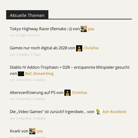
Aktuelle Themen
Tokyo Highway Racer (Remake ;-))
von
joia
vor 4 Tage, 4 hours
Games nur noch digital ab 2028
von
ChrisFox
vor 3 weeks, 3 Tage
Diablo IV Addon-Trophäen + D2R – entspannte Mitspieler gesucht
von
BoC-Dread-King
vor 2 months, 3 weeks
Altersverifizierung auf PS
von
ChrisFox
vor 2 months, 3 weeks
Die „Video Games“ ist zurück!! Irgendwie…
von
Ash Rockford
vor 2 months, 3 weeks
Kvark
von
joia
vor 3 months, 2 weeks