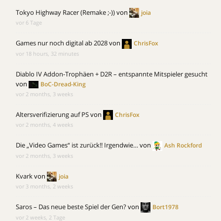
Tokyo Highway Racer (Remake ;-))
von
joia
vor 6 Tage
Games nur noch digital ab 2028
von
ChrisFox
vor 18 hours, 32 minutes
Diablo IV Addon-Trophäen + D2R – entspannte Mitspieler gesucht
von
BoC-Dread-King
vor 2 months, 3 weeks
Altersverifizierung auf PS
von
ChrisFox
vor 2 months, 4 weeks
Die „Video Games“ ist zurück!! Irgendwie…
von
Ash Rockford
vor 2 months, 3 weeks
Kvark
von
joia
vor 3 months, 2 weeks
Saros – Das neue beste Spiel der Gen?
von
Bort1978
vor 2 weeks, 2 Tage