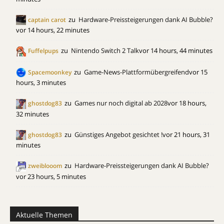
zu
Hardware-Preissteigerungen dank AI Bubble?
captain carot
vor 14 hours, 22 minutes
zu
Nintendo Switch 2 Talk
vor 14 hours, 44 minutes
Fuffelpups
zu
Game-News-Plattformübergreifend
vor 15
Spacemoonkey
hours, 3 minutes
zu
Games nur noch digital ab 2028
vor 18 hours,
ghostdog83
32 minutes
zu
Günstiges Angebot gesichtet !
vor 21 hours, 31
ghostdog83
minutes
zu
Hardware-Preissteigerungen dank AI Bubble?
zweiblooom
vor 23 hours, 5 minutes
Aktuelle Themen