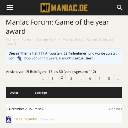
Man!ac Forum: Game of the year
award
Home
›
Foren
›
Games-Talk
›
Man!ac Forum: Game of the year
award
Dieses Thema hat 111 Antworten, 52 Teilnehmer, und wurde zuletzt
von
DGS
vor
vor 10 years, 6 months
aktualisiert.
Ansicht von 15 Beiträgen - 16 bis 30 (von insgesamt 112)
2
…
←
1
3
6
7
8
→
Autor
Beiträge
5. Dezember 2015 um 9:32
#1235527
Usagi Yojimbo
Teilnehmer