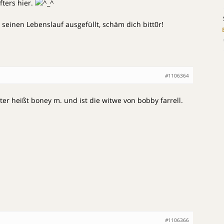
fters hier.
 seinen Lebenslauf ausgefüllt, schäm dich bitt0r!
#1106364
ter heißt boney m. und ist die witwe von bobby farrell.
#1106366