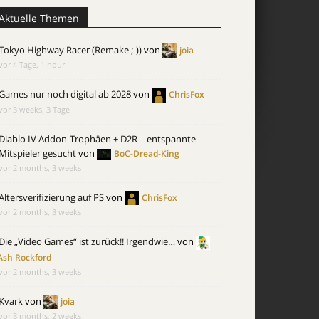
Aktuelle Themen
Tokyo Highway Racer (Remake ;-))
von
joia
vor 4 Tage, 1 hour
Games nur noch digital ab 2028
von
ChrisFox
vor 3 weeks, 3 Tage
Diablo IV Addon-Trophäen + D2R – entspannte
Mitspieler gesucht
von
BoC-Dread-King
vor 2 months, 3 weeks
Altersverifizierung auf PS
von
ChrisFox
vor 2 months, 3 weeks
Die „Video Games“ ist zurück!! Irgendwie…
von
Ash Rockford
vor 2 months, 3 weeks
Kvark
von
joia
vor 3 months, 2 weeks