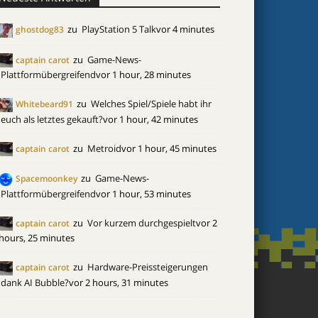
zu
PlayStation 5 Talk
vor 4 minutes
ghostdog83
zu
Game-News-
captain carot
Plattformübergreifend
vor 1 hour, 28 minutes
zu
Welches Spiel/Spiele habt ihr
Whitebeard91
euch als letztes gekauft?
vor 1 hour, 42 minutes
zu
Metroid
vor 1 hour, 45 minutes
captain carot
zu
Game-News-
Spacemoonkey
Plattformübergreifend
vor 1 hour, 53 minutes
zu
Vor kurzem durchgespielt
vor 2
captain carot
hours, 25 minutes
zu
Hardware-Preissteigerungen
captain carot
dank AI Bubble?
vor 2 hours, 31 minutes