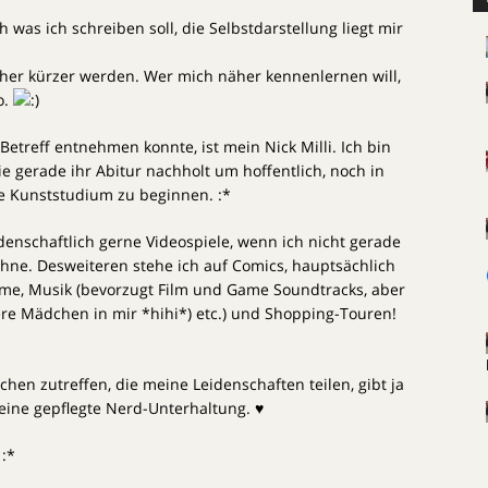
ch was ich schreiben soll, die Selbstdarstellung liegt mir
her kürzer werden. Wer mich näher kennenlernen will,
o.
etreff entnehmen konnte, ist mein Nick Milli. Ich bin
ie gerade ihr Abitur nachholt um hoffentlich, noch in
te Kunststudium zu beginnen. :*
eidenschaftlich gerne Videospiele, wenn ich nicht gerade
hne. Desweiteren stehe ich auf Comics, hauptsächlich
ilme, Musik (bevorzugt Film und Game Soundtracks, aber
ere Mädchen in mir *hihi*) etc.) und Shopping-Touren!
tchen zutreffen, die meine Leidenschaften teilen, gibt ja
 eine gepflegte Nerd-Unterhaltung. ♥
 :*