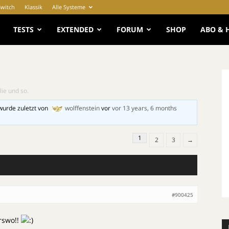
Switch
Klassik
Alle Systeme
e
TESTS
EXTENDED
FORUM
SHOP
ABO & 
llie und so.
wurde zuletzt von
wolffenstein
vor
vor 13 years, 6 months
1
2
3
→
#900425
rswo!!