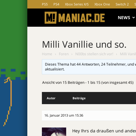
PS5
PS4
Xbox Series X/S
Xbox One
Switch 2
MANIAC.d
NEWS
Milli Vanillie und so.
Home
›
Foren
›
N00bs stellen sich vor!
›
Milli Vani
Dieses Thema hat 44 Antworten, 24 Teilnehmer, und 
aktualisiert.
Ansicht von 15 Beiträgen - 1 bis 15 (von insgesamt 45)
Autor
Beiträge
16. Januar 2013 um 15:36
Hey Ihrs da draußen und ande