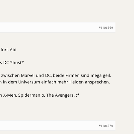
#1106369
 fürs Abi.
ls DC *hust*
t zwischen Marvel und DC, beide Firmen sind mega geil.
ch in dem Universum einfach mehr Helden ansprechen.
uch X-Men, Spiderman o. The Avengers. :*
#1106370