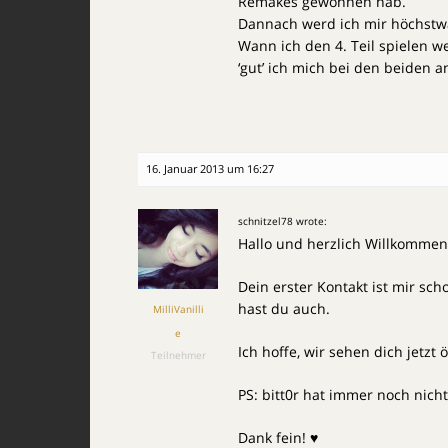
Remakes gewonnen hab.
Dannach werd ich mir höchstwa
Wann ich den 4. Teil spielen w
‘gut’ ich mich bei den beiden an
16. Januar 2013 um 16:27
schnitzel78 wrote:
Hallo und herzlich Willkommen 
Dein erster Kontakt ist mir sc
hast du auch.
MilliVanilli
e
Ich hoffe, wir sehen dich jetzt ö
Teilnehmer
PS: bitt0r hat immer noch nicht
Dank fein! ♥