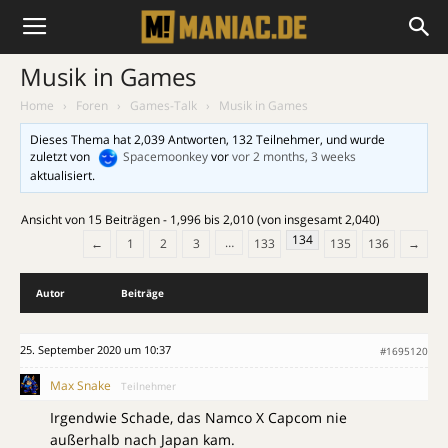
Musik in Games
Home
›
Foren
›
Games-Talk
›
Musik in Games
Dieses Thema hat 2,039 Antworten, 132 Teilnehmer, und wurde
zuletzt von
Spacemoonkey
vor
vor 2 months, 3 weeks
aktualisiert.
Ansicht von 15 Beiträgen - 1,996 bis 2,010 (von insgesamt 2,040)
134
…
←
1
2
3
133
135
136
→
Autor
Beiträge
25. September 2020 um 10:37
#1695120
Max Snake
Teilnehmer
Irgendwie Schade, das Namco X Capcom nie
außerhalb nach Japan kam.