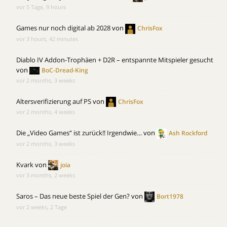
vor 5 Tage, 9 hours
Games nur noch digital ab 2028
von
ChrisFox
vor 3 hours, 42 minutes
Diablo IV Addon-Trophäen + D2R – entspannte Mitspieler gesucht
von
BoC-Dread-King
vor 2 months, 3 weeks
Altersverifizierung auf PS
von
ChrisFox
vor 2 months, 4 weeks
Die „Video Games“ ist zurück!! Irgendwie…
von
Ash Rockford
vor 2 months, 3 weeks
Kvark
von
joia
vor 3 months, 2 weeks
Saros – Das neue beste Spiel der Gen?
von
Bort1978
vor 2 weeks, 2 Tage