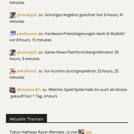
minutes
zu
Günstiges Angebot gesichtet !
vor 6 hours, 41
ghostdog83
minutes
zu
Hardware-Preissteigerungen dank AI Bubble?
zweiblooom
vor 8 hours, 15 minutes
zu
Game-News-Plattformübergreifend
vor 20
ghostdog83
hours, 9 minutes
zu
Vor kurzem durchgespielt
vor 23 hours, 25
deRollEeinE
minutes
zu
Welches Spiel/Spiele habt ihr euch als letztes
Whitebeard91
gekauft?
vor 1 Tag, 4 hours
Aktuelle Themen
Tokyo Highway Racer (Remake ;-))
von
joia