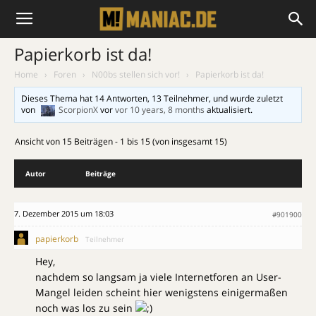
Papierkorb ist da!
Home
›
Foren
›
N00bs stellen sich vor!
›
Papierkorb ist da!
Dieses Thema hat 14 Antworten, 13 Teilnehmer, und wurde zuletzt
von
ScorpionX
vor
vor 10 years, 8 months
aktualisiert.
Ansicht von 15 Beiträgen - 1 bis 15 (von insgesamt 15)
Autor
Beiträge
7. Dezember 2015 um 18:03
#901900
papierkorb
Teilnehmer
Hey,
nachdem so langsam ja viele Internetforen an User-
Mangel leiden scheint hier wenigstens einigermaßen
noch was los zu sein