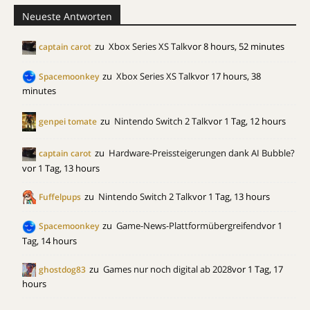
Neueste Antworten
zu
Xbox Series XS Talk
vor 8 hours, 52 minutes
captain carot
zu
Xbox Series XS Talk
vor 17 hours, 38
Spacemoonkey
minutes
zu
Nintendo Switch 2 Talk
vor 1 Tag, 12 hours
genpei tomate
zu
Hardware-Preissteigerungen dank AI Bubble?
captain carot
vor 1 Tag, 13 hours
zu
Nintendo Switch 2 Talk
vor 1 Tag, 13 hours
Fuffelpups
zu
Game-News-Plattformübergreifend
vor 1
Spacemoonkey
Tag, 14 hours
zu
Games nur noch digital ab 2028
vor 1 Tag, 17
ghostdog83
hours