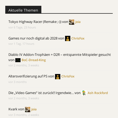
Aktuelle Themen
Tokyo Highway Racer (Remake ;-))
von
joia
vor 6 Tage, 23 hours
Games nur noch digital ab 2028
von
ChrisFox
vor 1 Tag, 17 hours
Diablo IV Addon-Trophäen + D2R – entspannte Mitspieler gesucht
von
BoC-Dread-King
vor 2 months, 3 weeks
Altersverifizierung auf PS
von
ChrisFox
vor 3 months
Die „Video Games“ ist zurück!! Irgendwie…
von
Ash Rockford
vor 2 months, 3 weeks
Kvark
von
joia
vor 3 months, 2 weeks