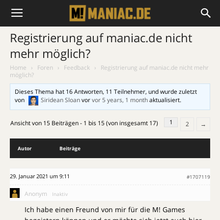
Registrierung auf maniac.de nicht
mehr möglich?
Home
›
Foren
›
Feedback
›
Registrierung auf maniac.de nicht mehr
möglich?
Dieses Thema hat 16 Antworten, 11 Teilnehmer, und wurde zuletzt
von
Siridean Sloan
vor
vor 5 years, 1 month
aktualisiert.
1
Ansicht von 15 Beiträgen - 1 bis 15 (von insgesamt 17)
2
→
Autor
Beiträge
29. Januar 2021 um 9:11
#1707119
Anonym
Inaktiv
Ich habe einen Freund von mir für die M! Games