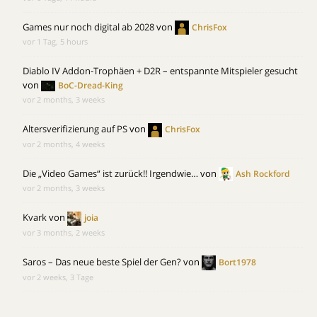
Games nur noch digital ab 2028
von
ChrisFox
vor 1 Tag, 5 hours
Diablo IV Addon-Trophäen + D2R – entspannte Mitspieler gesucht
von
BoC-Dread-King
vor 2 months, 3 weeks
Altersverifizierung auf PS
von
ChrisFox
vor 2 months, 4 weeks
Die „Video Games“ ist zurück!! Irgendwie…
von
Ash Rockford
vor 2 months, 3 weeks
Kvark
von
joia
vor 3 months, 2 weeks
Saros – Das neue beste Spiel der Gen?
von
Bort1978
vor 2 weeks, 3 Tage