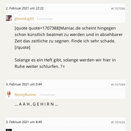
2. Februar 2021 um 22:22
#1707396
ghostdog83
Teilnehmer
[quote quote=1707388]Maniac.de scheint hingegen
schon künstlich beatmet zu werden und in absehbarer
Zeit das zeitliche zu segnen. Finde ich sehr schade.
[/quote]
Solange es ein Heft gibt, solange werden wir hier in
Ruhe weiter schlurfen. ?‍♀️
3. Februar 2021 um 0:44
#1707399
MontyRunner
Teilnehmer
… A A H , G E H I R N …
3. Februar 2021 um 8:49
#1707435