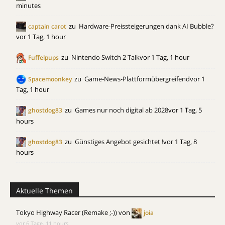
minutes
zu
Hardware-Preissteigerungen dank AI Bubble?
captain carot
vor 1 Tag, 1 hour
zu
Nintendo Switch 2 Talk
vor 1 Tag, 1 hour
Fuffelpups
zu
Game-News-Plattformübergreifend
vor 1
Spacemoonkey
Tag, 1 hour
zu
Games nur noch digital ab 2028
vor 1 Tag, 5
ghostdog83
hours
zu
Günstiges Angebot gesichtet !
vor 1 Tag, 8
ghostdog83
hours
Aktuelle Themen
Tokyo Highway Racer (Remake ;-))
von
joia
vor 6 Tage, 11 hours