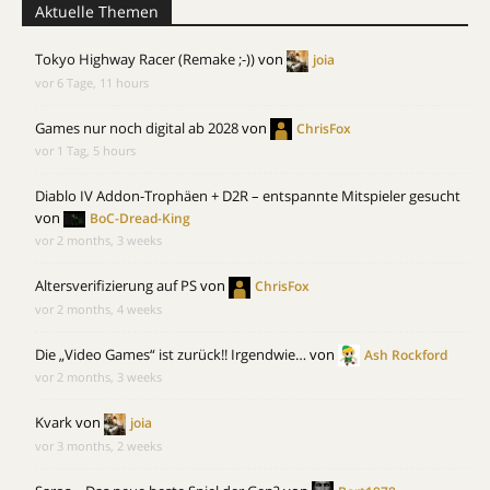
Aktuelle Themen
Tokyo Highway Racer (Remake ;-))
von
joia
vor 6 Tage, 11 hours
Games nur noch digital ab 2028
von
ChrisFox
vor 1 Tag, 5 hours
Diablo IV Addon-Trophäen + D2R – entspannte Mitspieler gesucht
von
BoC-Dread-King
vor 2 months, 3 weeks
Altersverifizierung auf PS
von
ChrisFox
vor 2 months, 4 weeks
Die „Video Games“ ist zurück!! Irgendwie…
von
Ash Rockford
vor 2 months, 3 weeks
Kvark
von
joia
vor 3 months, 2 weeks