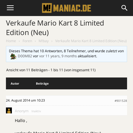
Verkaufe Mario Kart 8 Limited
Edition (Neu)
Home
›
Foren
›
M!bay
›
Verkaufe Mario Kart 8 Limited Edition (Neu)
Dieses Thema hat 10 Antworten, 8 Teilnehmer, und wurde zuletzt von
D00M82
vor
vor 11 years, 9 months
aktualisiert.
Ansicht von 11 Beiträgen - 1 bis 11 (von insgesamt 11)
Autor
Beiträge
24. August 2014 um 10:23
#901528
Anonym
Inaktiv
Hallo ,