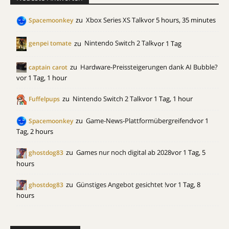
zu
Xbox Series XS Talk
vor 5 hours, 35 minutes
Spacemoonkey
zu
Nintendo Switch 2 Talk
vor 1 Tag
genpei tomate
zu
Hardware-Preissteigerungen dank AI Bubble?
captain carot
vor 1 Tag, 1 hour
zu
Nintendo Switch 2 Talk
vor 1 Tag, 1 hour
Fuffelpups
zu
Game-News-Plattformübergreifend
vor 1
Spacemoonkey
Tag, 2 hours
zu
Games nur noch digital ab 2028
vor 1 Tag, 5
ghostdog83
hours
zu
Günstiges Angebot gesichtet !
vor 1 Tag, 8
ghostdog83
hours