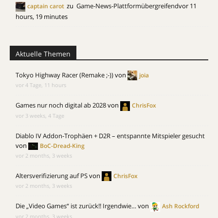
zu
Game-News-Plattformübergreifend
vor 11
captain carot
hours, 19 minutes
Aktuelle Themen
Tokyo Highway Racer (Remake ;-))
von
joia
vor 4 Tage, 11 hours
Games nur noch digital ab 2028
von
ChrisFox
vor 3 weeks, 4 Tage
Diablo IV Addon-Trophäen + D2R – entspannte Mitspieler gesucht
von
BoC-Dread-King
vor 2 months, 3 weeks
Altersverifizierung auf PS
von
ChrisFox
vor 2 months, 3 weeks
Die „Video Games“ ist zurück!! Irgendwie…
von
Ash Rockford
vor 2 months, 3 weeks