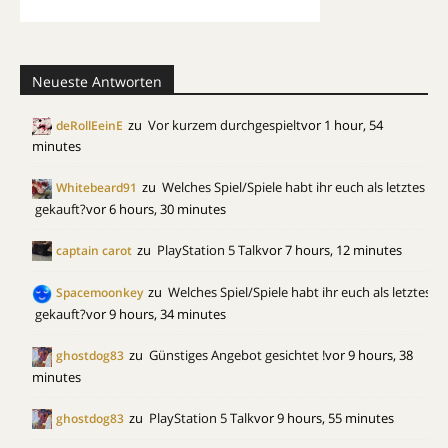
Neueste Antworten
zu
Vor kurzem durchgespielt
vor 1 hour, 54
deRollEeinE
minutes
zu
Welches Spiel/Spiele habt ihr euch als letztes
Whitebeard91
gekauft?
vor 6 hours, 30 minutes
zu
PlayStation 5 Talk
vor 7 hours, 12 minutes
captain carot
zu
Welches Spiel/Spiele habt ihr euch als letztes
Spacemoonkey
gekauft?
vor 9 hours, 34 minutes
zu
Günstiges Angebot gesichtet !
vor 9 hours, 38
ghostdog83
minutes
zu
PlayStation 5 Talk
vor 9 hours, 55 minutes
ghostdog83