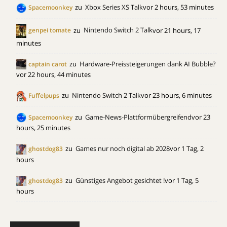
zu
Xbox Series XS Talk
vor 2 hours, 53 minutes
Spacemoonkey
zu
Nintendo Switch 2 Talk
vor 21 hours, 17
genpei tomate
minutes
zu
Hardware-Preissteigerungen dank AI Bubble?
captain carot
vor 22 hours, 44 minutes
zu
Nintendo Switch 2 Talk
vor 23 hours, 6 minutes
Fuffelpups
zu
Game-News-Plattformübergreifend
vor 23
Spacemoonkey
hours, 25 minutes
zu
Games nur noch digital ab 2028
vor 1 Tag, 2
ghostdog83
hours
zu
Günstiges Angebot gesichtet !
vor 1 Tag, 5
ghostdog83
hours