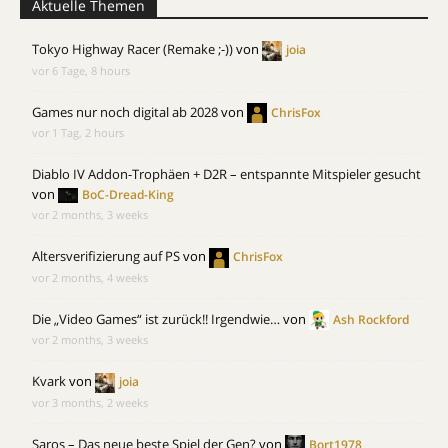
Aktuelle Themen
Tokyo Highway Racer (Remake ;-))
von
joia
vor 6 Tage, 8 hours
Games nur noch digital ab 2028
von
ChrisFox
vor 1 Tag, 2 hours
Diablo IV Addon-Trophäen + D2R – entspannte Mitspieler gesucht
von
BoC-Dread-King
vor 2 months, 3 weeks
Altersverifizierung auf PS
von
ChrisFox
vor 2 months, 4 weeks
Die „Video Games“ ist zurück!! Irgendwie…
von
Ash Rockford
vor 2 months, 3 weeks
Kvark
von
joia
vor 3 months, 2 weeks
Saros – Das neue beste Spiel der Gen?
von
Bort1978