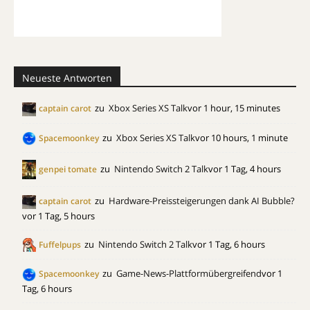
Neueste Antworten
zu
Xbox Series XS Talk
vor 1 hour, 15 minutes
captain carot
zu
Xbox Series XS Talk
vor 10 hours, 1 minute
Spacemoonkey
zu
Nintendo Switch 2 Talk
vor 1 Tag, 4 hours
genpei tomate
zu
Hardware-Preissteigerungen dank AI Bubble?
captain carot
vor 1 Tag, 5 hours
zu
Nintendo Switch 2 Talk
vor 1 Tag, 6 hours
Fuffelpups
zu
Game-News-Plattformübergreifend
vor 1
Spacemoonkey
Tag, 6 hours