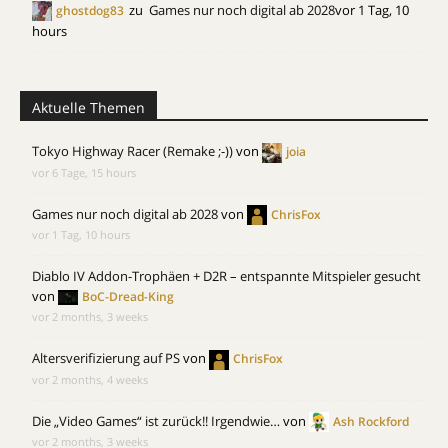
zu
Games nur noch digital ab 2028
vor 1 Tag, 10
ghostdog83
hours
Aktuelle Themen
Tokyo Highway Racer (Remake ;-))
von
joia
vor 6 Tage, 15 hours
Games nur noch digital ab 2028
von
ChrisFox
vor 1 Tag, 10 hours
Diablo IV Addon-Trophäen + D2R – entspannte Mitspieler gesucht
von
BoC-Dread-King
vor 2 months, 3 weeks
Altersverifizierung auf PS
von
ChrisFox
vor 2 months, 4 weeks
Die „Video Games“ ist zurück!! Irgendwie…
von
Ash Rockford
vor 2 months, 3 weeks