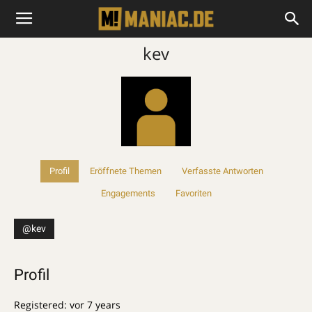
kev
Profil
Eröffnete Themen
Verfasste Antworten
Engagements
Favoriten
@kev
Profil
Registered: vor 7 years