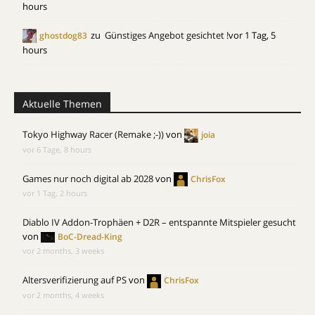
hours
zu
Günstiges Angebot gesichtet !
vor 1 Tag, 5
ghostdog83
hours
Aktuelle Themen
Tokyo Highway Racer (Remake ;-))
von
joia
vor 6 Tage, 8 hours
Games nur noch digital ab 2028
von
ChrisFox
vor 1 Tag, 2 hours
Diablo IV Addon-Trophäen + D2R – entspannte Mitspieler gesucht
von
BoC-Dread-King
vor 2 months, 3 weeks
Altersverifizierung auf PS
von
ChrisFox
vor 2 months, 4 weeks