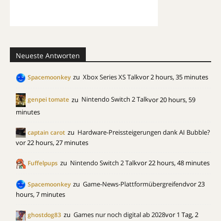
Neueste Antworten
zu
Xbox Series XS Talk
vor 2 hours, 35 minutes
Spacemoonkey
zu
Nintendo Switch 2 Talk
vor 20 hours, 59
genpei tomate
minutes
zu
Hardware-Preissteigerungen dank AI Bubble?
captain carot
vor 22 hours, 27 minutes
zu
Nintendo Switch 2 Talk
vor 22 hours, 48 minutes
Fuffelpups
zu
Game-News-Plattformübergreifend
vor 23
Spacemoonkey
hours, 7 minutes
zu
Games nur noch digital ab 2028
vor 1 Tag, 2
ghostdog83