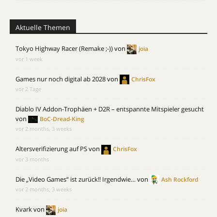
Aktuelle Themen
Tokyo Highway Racer (Remake ;-))
von
joia
vor 1 week
Games nur noch digital ab 2028
von
ChrisFox
vor 2 Tage
Diablo IV Addon-Trophäen + D2R – entspannte Mitspieler gesucht
von
BoC-Dread-King
vor 2 months, 3 weeks
Altersverifizierung auf PS
von
ChrisFox
vor 3 months
Die „Video Games“ ist zurück!! Irgendwie…
von
Ash Rockford
vor 2 months, 3 weeks
Kvark
von
joia