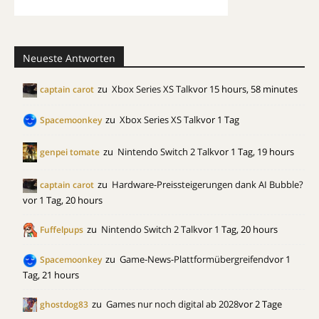
Neueste Antworten
zu
Xbox Series XS Talk
vor 15 hours, 58 minutes
captain carot
zu
Xbox Series XS Talk
vor 1 Tag
Spacemoonkey
zu
Nintendo Switch 2 Talk
vor 1 Tag, 19 hours
genpei tomate
zu
Hardware-Preissteigerungen dank AI Bubble?
captain carot
vor 1 Tag, 20 hours
zu
Nintendo Switch 2 Talk
vor 1 Tag, 20 hours
Fuffelpups
zu
Game-News-Plattformübergreifend
vor 1
Spacemoonkey
Tag, 21 hours
zu
Games nur noch digital ab 2028
vor 2 Tage
ghostdog83