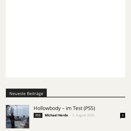
Neueste Beiträge
Hollowbody – im Test (PS5)
Michael Herde
-
7. August 2026
PS5
0