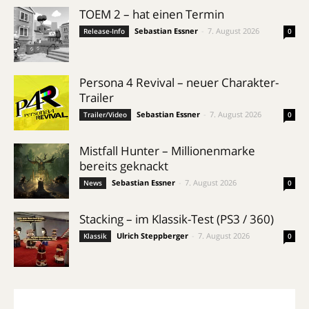
TOEM 2 – hat einen Termin
Sebastian Essner
-
7. August 2026
Release-Info
0
Persona 4 Revival – neuer Charakter-
Trailer
Sebastian Essner
-
7. August 2026
Trailer/Video
0
Mistfall Hunter – Millionenmarke
bereits geknackt
Sebastian Essner
-
7. August 2026
News
0
Stacking – im Klassik-Test (PS3 / 360)
Ulrich Steppberger
-
7. August 2026
Klassik
0