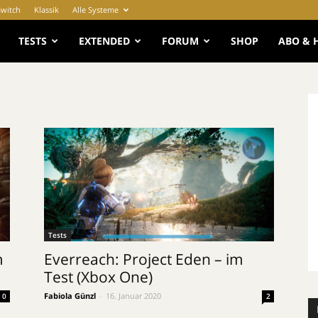
Switch
Klassik
Alle Systeme
e
TESTS
EXTENDED
FORUM
SHOP
ABO & 
Tests
m
Everreach: Project Eden – im
Test (Xbox One)
Fabiola Günzl
-
16. Januar 2020
0
2