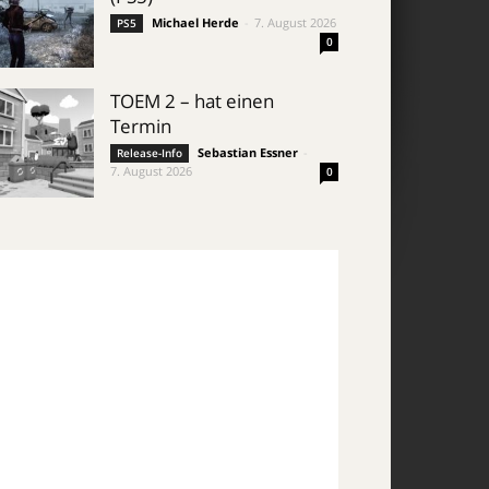
Michael Herde
-
7. August 2026
PS5
0
TOEM 2 – hat einen
Termin
Sebastian Essner
-
Release-Info
7. August 2026
0