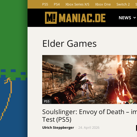
PS5
PS4
Xbox Series X/S
Xbox One
Switch 2
MANIAC.d
NEWS
Elder Games
PS5
Soulslinger: Envoy of Death – i
Test (PS5)
Ulrich Steppberger
-
24. April 2026