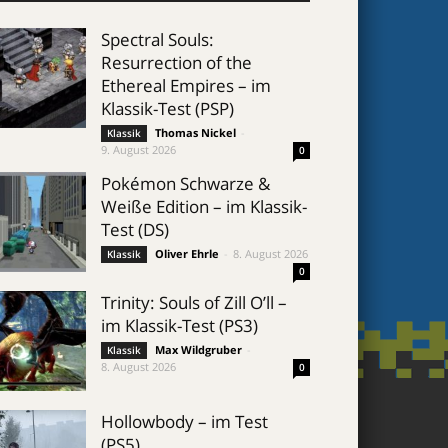
Spectral Souls:
Resurrection of the
Ethereal Empires – im
Klassik-Test (PSP)
Thomas Nickel
-
Klassik
9. August 2026
0
Pokémon Schwarze &
Weiße Edition – im Klassik-
Test (DS)
Oliver Ehrle
-
8. August 2026
Klassik
0
Trinity: Souls of Zill O’ll –
im Klassik-Test (PS3)
Max Wildgruber
-
Klassik
8. August 2026
0
Hollowbody – im Test
(PS5)