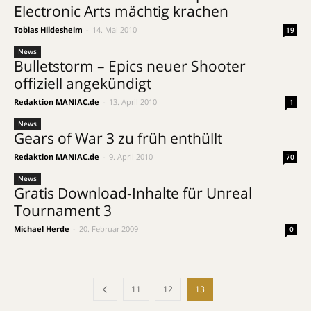
Electronic Arts mächtig krachen
Tobias Hildesheim
-
14. Mai 2010
19
News
Bulletstorm – Epics neuer Shooter
offiziell angekündigt
Redaktion MANIAC.de
-
13. April 2010
1
News
Gears of War 3 zu früh enthüllt
Redaktion MANIAC.de
-
9. April 2010
70
News
Gratis Download-Inhalte für Unreal
Tournament 3
Michael Herde
-
20. Februar 2009
0
11
12
13