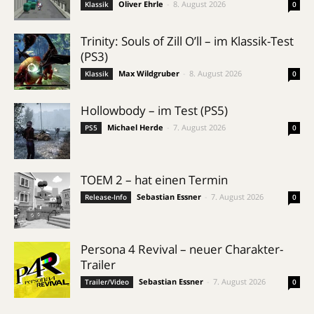
Oliver Ehrle
-
8. August 2026
Klassik
0
Trinity: Souls of Zill O’ll – im Klassik-Test
(PS3)
Max Wildgruber
-
8. August 2026
Klassik
0
Hollowbody – im Test (PS5)
Michael Herde
-
7. August 2026
PS5
0
TOEM 2 – hat einen Termin
Sebastian Essner
-
7. August 2026
Release-Info
0
Persona 4 Revival – neuer Charakter-
Trailer
Sebastian Essner
-
7. August 2026
Trailer/Video
0