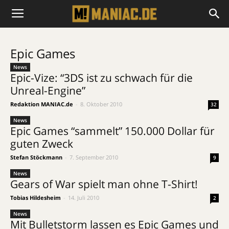
Epic Games
News
Epic-Vize: “3DS ist zu schwach für die
Unreal-Engine”
Redaktion MANIAC.de
-
8. Oktober 2010
32
News
Epic Games “sammelt” 150.000 Dollar für
guten Zweck
Stefan Stöckmann
-
7. September 2010
9
News
Gears of War spielt man ohne T-Shirt!
Tobias Hildesheim
-
14. Juli 2010
2
News
Mit Bulletstorm lassen es Epic Games und