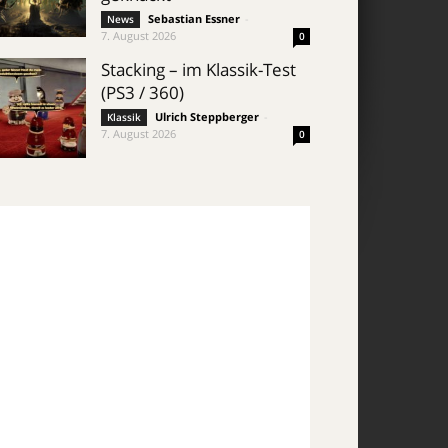
Sebastian Essner
-
News
7. August 2026
0
Stacking – im Klassik-Test
(PS3 / 360)
Ulrich Steppberger
-
Klassik
7. August 2026
0