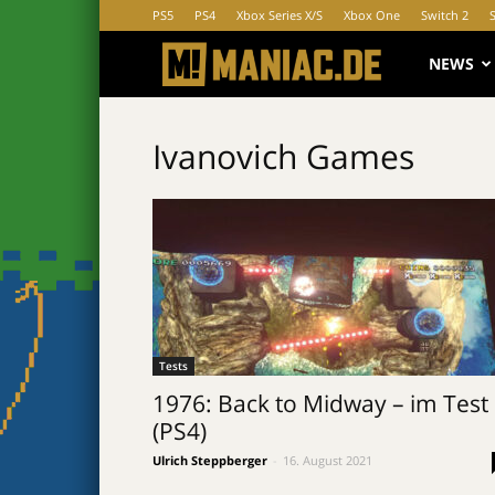
PS5
PS4
Xbox Series X/S
Xbox One
Switch 2
MANIAC.d
NEWS
Ivanovich Games
Tests
1976: Back to Midway – im Test
(PS4)
Ulrich Steppberger
-
16. August 2021