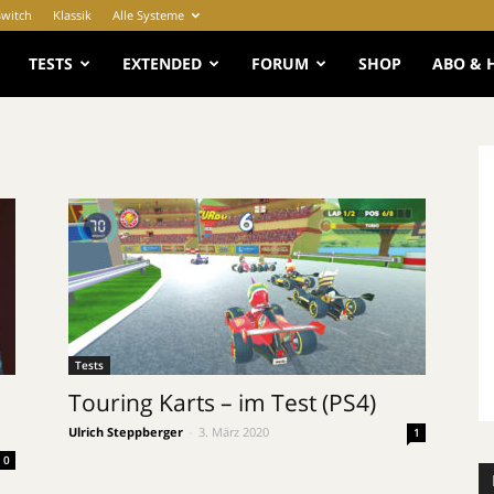
Switch
Klassik
Alle Systeme
e
TESTS
EXTENDED
FORUM
SHOP
ABO & 
Tests
Touring Karts – im Test (PS4)
Ulrich Steppberger
-
3. März 2020
1
0