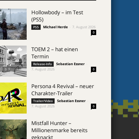
Hollowbody – im Test
(PS5)
Michael Herde
-
7. August 2026
PS5
0
TOEM 2 – hat einen
Termin
Sebastian Essner
-
Release-Info
7. August 2026
0
Persona 4 Revival – neuer
Charakter-Trailer
Sebastian Essner
-
Trailer/Video
7. August 2026
0
Mistfall Hunter –
Millionenmarke bereits
geknackt