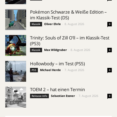
Pokémon Schwarze & Weiße Edition –
im Klassik-Test (DS)
Oliver Ehrle
-
8. August 2026
Klassik
0
Trinity: Souls of Zill O’ll – im Klassik-Test
(PS3)
Max Wildgruber
-
8. August 2026
Klassik
0
Hollowbody – im Test (PS5)
Michael Herde
-
7. August 2026
PS5
0
TOEM 2 – hat einen Termin
Sebastian Essner
-
7. August 2026
Release-Info
0