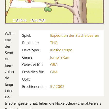
Währ
Spiel:
Expedition der Stachelbeeren
end
Publisher:
THQ
der
Developer:
Klasky Csupo
Send
Genre:
Jump'n'Run
er
Getestet für:
GBA
hier­­­
zulan
Erhältlich für:
GBA
de
USK:
längs
Erschienen in:
5 / 2002
t den
Be­
trieb eingestellt hat, leben die Nickelodeon-Charaktere als