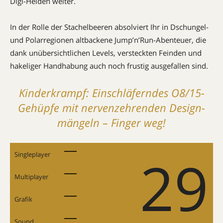
Digi-Helden weiter.
In der Rolle der Stachel­beeren absolviert Ihr in Dschun­­gel-
und Po­lar­regionen alt­back­ene Jump’n’­Run-Abenteuer, die
dank unübersichtlichen Le­vel­­s, versteckten Feinden und
ha­­keliger Hand­habung auch noch frustig ausgefallen sind.
Kinderkrampf: Einschläferndes O8/15-
Gehüpfe mit nervenzehrenden Design­
mängeln – Finger weg!
29
Singleplayer
Multiplayer
Grafik
Sound