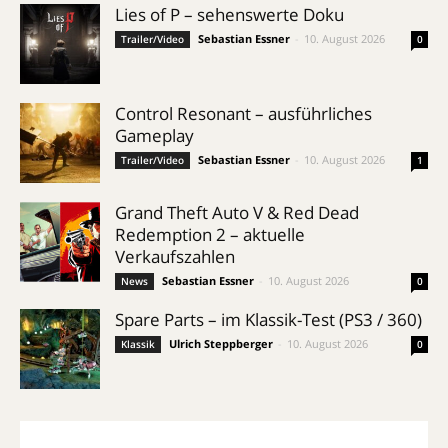
Lies of P – sehenswerte Doku
Sebastian Essner
-
10. August 2026
Trailer/Video
0
Control Resonant – ausführliches
Gameplay
Sebastian Essner
-
10. August 2026
Trailer/Video
1
Grand Theft Auto V & Red Dead
Redemption 2 – aktuelle
Verkaufszahlen
Sebastian Essner
-
10. August 2026
News
0
Spare Parts – im Klassik-Test (PS3 / 360)
Ulrich Steppberger
-
10. August 2026
Klassik
0