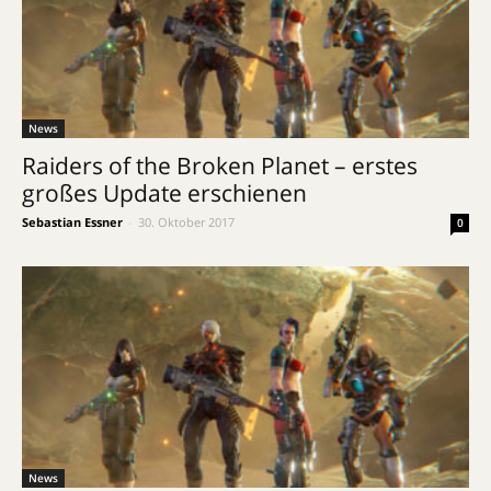
News
Raiders of the Broken Planet – erstes
großes Update erschienen
Sebastian Essner
-
30. Oktober 2017
0
News