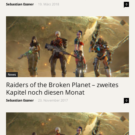
Sebastian Essner
-
19. März 2018
0
News
Raiders of the Broken Planet – zweites
Kapitel noch diesen Monat
Sebastian Essner
-
23. November 2017
0