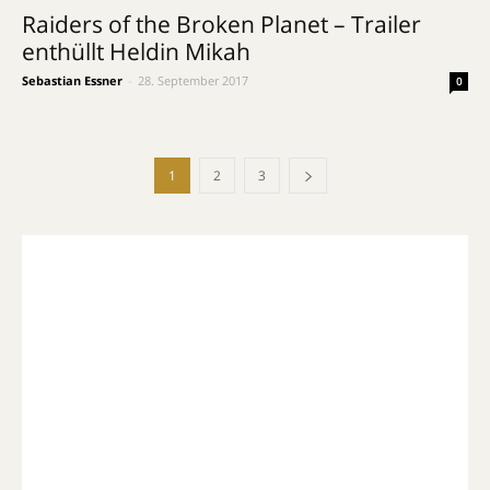
Raiders of the Broken Planet – Trailer
enthüllt Heldin Mikah
Sebastian Essner
-
28. September 2017
0
1
2
3