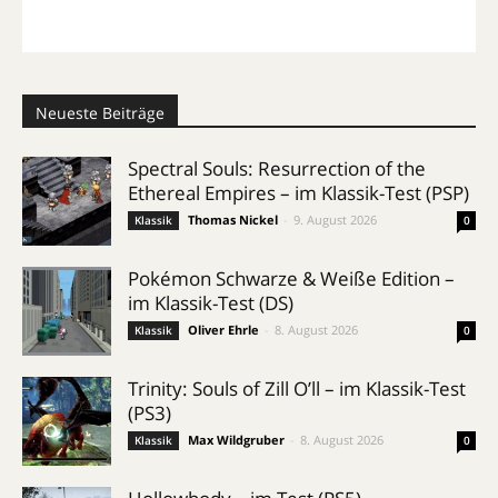
Neueste Beiträge
Spectral Souls: Resurrection of the
Ethereal Empires – im Klassik-Test (PSP)
Thomas Nickel
-
9. August 2026
Klassik
0
Pokémon Schwarze & Weiße Edition –
im Klassik-Test (DS)
Oliver Ehrle
-
8. August 2026
Klassik
0
Trinity: Souls of Zill O’ll – im Klassik-Test
(PS3)
Max Wildgruber
-
8. August 2026
Klassik
0