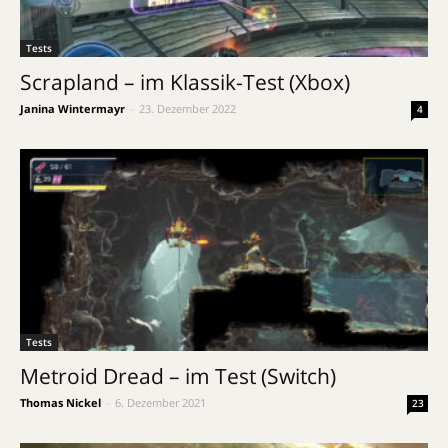
Tests
Scrapland – im Klassik-Test (Xbox)
Janina Wintermayr
-
23. Dezember 2022
4
Tests
Metroid Dread – im Test (Switch)
Thomas Nickel
-
6. Dezember 2021
23