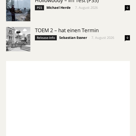
Hollowbody – im Test (PS5)
Michael Herde
-
7. August 2026
PS5
0
TOEM 2 – hat einen Termin
Sebastian Essner
-
7. August 2026
Release-Info
0