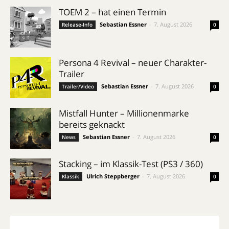
TOEM 2 – hat einen Termin
Sebastian Essner
-
7. August 2026
Release-Info
0
Persona 4 Revival – neuer Charakter-
Trailer
Sebastian Essner
-
7. August 2026
Trailer/Video
0
Mistfall Hunter – Millionenmarke
bereits geknackt
Sebastian Essner
-
7. August 2026
News
0
Stacking – im Klassik-Test (PS3 / 360)
Ulrich Steppberger
-
7. August 2026
Klassik
0