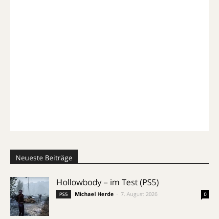
Neueste Beiträge
Hollowbody – im Test (PS5)
Michael Herde
-
7. August 2026
PS5
0