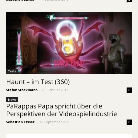
Tests
Haunt – im Test (360)
Stefan Stöckmann
-
21. Februar 2012
0
News
PaRappas Papa spricht über die
Perspektiven der Videospielindustrie
Sebastian Essner
-
30. September 2011
0