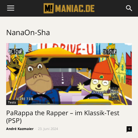
NanaOn-Sha
Tests
PaRappa the Rapper – im Klassik-Test
(PSP)
André Kazmaier
-
23. Juni 2024
0