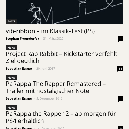
Tests
vib-ribbon – im Klassik-Test (PS)
Stephan Freundorfer
-
31. März 2020
1
News
Project Rap Rabbit – Kickstarter verfehlt
Ziel deutlich
Sebastian Essner
-
20. Juni 2017
11
News
PaRappa The Rapper Remastered –
Trailer mit nostalgischer Note
Sebastian Essner
-
5. Dezember 2016
1
News
PaRappa the Rapper 2 – ab morgen für
PS4 erhältlich
Sebastian Essner
-
14. Dezember 2015
3