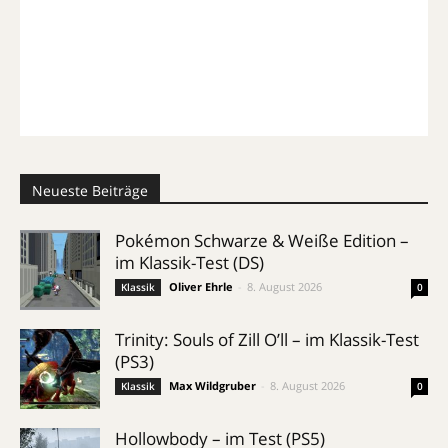
Neueste Beiträge
Pokémon Schwarze & Weiße Edition –
im Klassik-Test (DS)
Oliver Ehrle
-
8. August 2026
Klassik
0
Trinity: Souls of Zill O’ll – im Klassik-Test
(PS3)
Max Wildgruber
-
8. August 2026
Klassik
0
Hollowbody – im Test (PS5)