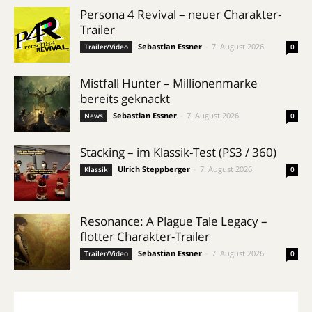
Persona 4 Revival – neuer Charakter-
Trailer
Sebastian Essner
-
7. August 2026
Trailer/Video
0
Mistfall Hunter – Millionenmarke
bereits geknackt
Sebastian Essner
-
7. August 2026
News
0
Stacking – im Klassik-Test (PS3 / 360)
Ulrich Steppberger
-
7. August 2026
Klassik
0
Resonance: A Plague Tale Legacy –
flotter Charakter-Trailer
Sebastian Essner
-
7. August 2026
Trailer/Video
0