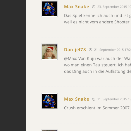
Max Snake
23. September 2015 10
Das Spiel kenne ich auch und ist 
weil es nicht vom andere Shooter
Danijel78
21. September 2015 17:2
@Max: Von Kuju war auch der War
wo man einen Tau steuert. Ich ha
das Ding auch in die Auflistung d
Max Snake
21. September 2015 13
Crush erschient im Sommer 2007. 