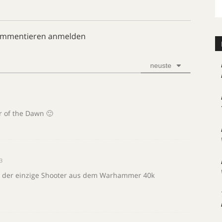
ommentieren anmelden
neuste
r of the Dawn 🙂
3
es der einzige Shooter aus dem Warhammer 40k