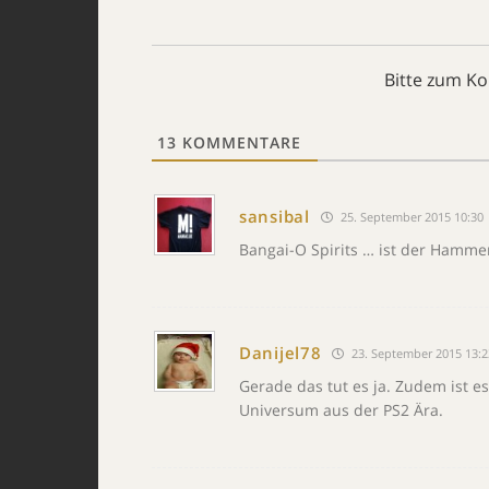
Bitte zum K
13
KOMMENTARE
sansibal
25. September 2015 10:30
Bangai-O Spirits … ist der Hamme
Danijel78
23. September 2015 13:2
Gerade das tut es ja. Zudem ist 
Universum aus der PS2 Ära.