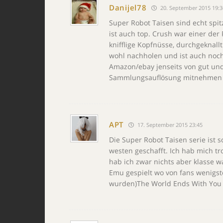
Danijel78
20. September 2015 19:3
Super Robot Taisen sind echt spitz
ist auch top. Crush war einer der 
knifflige Kopfnüsse, durchgeknall
wohl nachholen und ist auch noch
Amazon/ebay jenseits von gut und
Sammlungsauflösung mitnehmen 
APT
17. September 2015 23:45
Die Super Robot Taisen serie ist s
westen geschafft. Ich hab mich t
hab ich zwar nichts aber klasse 
Emu gespielt wo von fans wenigst
wurden)The World Ends With You u