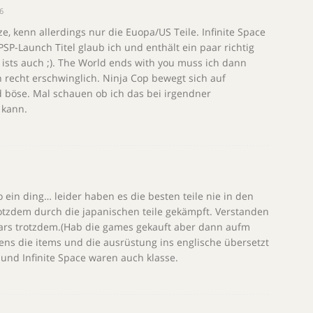
6
e, kenn allerdings nur die Euopa/US Teile. Infinite Space
PSP-Launch Titel glaub ich und enthält ein paar richtig
t ists auch ;). The World ends with you muss ich dann
 recht erschwinglich. Ninja Cop bewegt sich auf
 böse. Mal schauen ob ich das bei irgendner
kann.
o ein ding… leider haben es die besten teile nie in den
rotzdem durch die japanischen teile gekämpft. Verstanden
wars trotzdem.(Hab die games gekauft aber dann aufm
ens die items und die ausrüstung ins englische übersetzt
nd Infinite Space waren auch klasse.