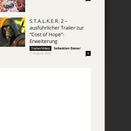
S.T.A.L.K.E.R. 2 –
ausführlicher Trailer zur
“Cost of Hope”-
Erweiterung
Sebastian Essner
-
Trailer/Video
7. August 2026
0