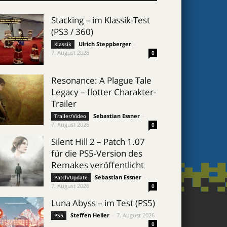
Stacking – im Klassik-Test
(PS3 / 360)
Ulrich Steppberger
-
Klassik
7. August 2026
0
Resonance: A Plague Tale
Legacy – flotter Charakter-
Trailer
Sebastian Essner
-
Trailer/Video
7. August 2026
0
Silent Hill 2 – Patch 1.07
für die PS5-Version des
Remakes veröffentlicht
Sebastian Essner
-
Patch/Update
7. August 2026
0
Luna Abyss – im Test (PS5)
Steffen Heller
-
7. August 2026
PS5
0