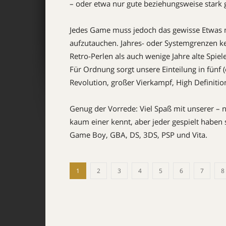
– oder etwa nur gute beziehungsweise star
Jedes Game muss jedoch das gewisse Etwas mi
aufzutauchen. Jahres- oder Systemgrenzen ke
Retro-Perlen als auch wenige Jahre alte Spie
Für Ordnung sorgt unsere Einteilung in fünf (
Revolution, großer Vierkampf, High Definiti
Genug der Vorrede: Viel Spaß mit unserer – n
kaum einer kennt, aber jeder gespielt haben 
Game Boy, GBA, DS, 3DS, PSP und Vita.
1
2
3
4
5
6
7
8