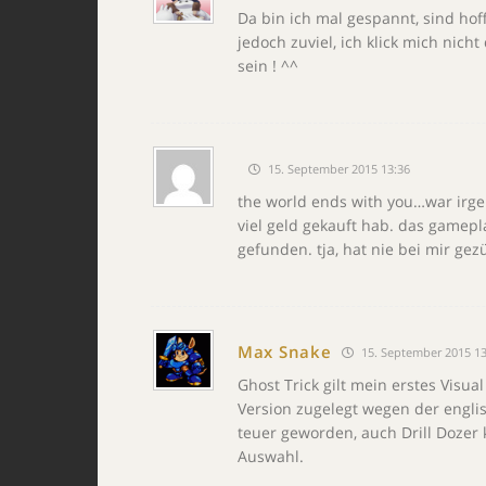
Da bin ich mal gespannt, sind hoff
jedoch zuviel, ich klick mich nicht
sein ! ^^
15. September 2015 13:36
the world ends with you…war irg
viel geld gekauft hab. das gamep
gefunden. tja, hat nie bei mir gez
Max Snake
15. September 2015 13
Ghost Trick gilt mein erstes Visu
Version zugelegt wegen der engli
teuer geworden, auch Drill Dozer
Auswahl.