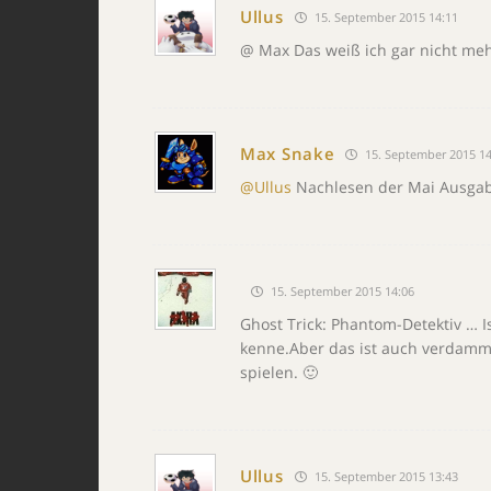
Ullus
15. September 2015 14:11
@ Max Das weiß ich gar nicht meh
Max Snake
15. September 2015 14
@Ullus
Nachlesen der Mai Ausgab
15. September 2015 14:06
Ghost Trick: Phantom-Detektiv … Ist
kenne.Aber das ist auch verdammt
spielen. 🙂
Ullus
15. September 2015 13:43