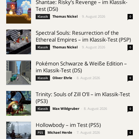
Shantae: Risky’s Revenge – im Klassik-
Test (DSi)
Thomas Nickel
-
9. August 2026
Klassik
0
Spectral Souls: Resurrection of the
Ethereal Empires – im Klassik-Test (PSP)
Thomas Nickel
-
9. August 2026
Klassik
0
Pokémon Schwarze & Weiße Edition –
im Klassik-Test (DS)
Oliver Ehrle
-
8. August 2026
Klassik
0
Trinity: Souls of Zill O’ll – im Klassik-Test
(PS3)
Max Wildgruber
-
8. August 2026
Klassik
0
Hollowbody – im Test (PS5)
Michael Herde
-
7. August 2026
PS5
0