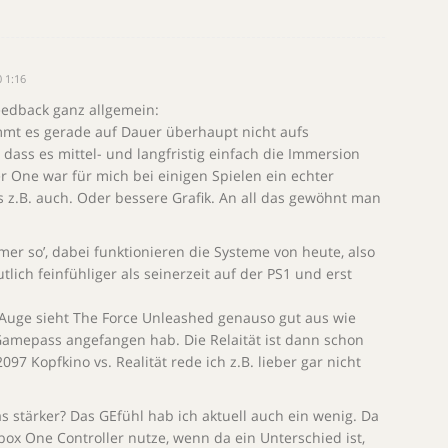
 1:16
eedback ganz allgemein:
ommt es gerade auf Dauer überhaupt nicht aufs
dass es mittel- und langfristig einfach die Immersion
r One war für mich bei einigen Spielen ein echter
 z.B. auch. Oder bessere Grafik. An all das gewöhnt man
mer so’, dabei funktionieren die Systeme von heute, also
lich feinfühliger als seinerzeit auf der PS1 und erst
Auge sieht The Force Unleashed genauso gut aus wie
 Gamepass angefangen hab. Die Relaität ist dann schon
97 Kopfkino vs. Realität rede ich z.B. lieber gar nicht
s stärker? Das GEfühl hab ich aktuell auch ein wenig. Da
ox One Controller nutze, wenn da ein Unterschied ist,