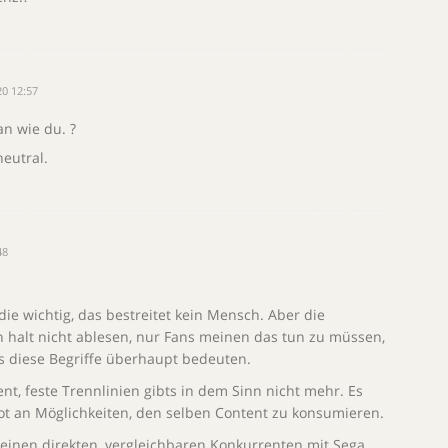
0 12:57
n wie du. ?
neutral.
48
die wichtig, das bestreitet kein Mensch. Aber die
n halt nicht ablesen, nur Fans meinen das tun zu müssen,
as diese Begriffe überhaupt bedeuten.
t, feste Trennlinien gibts in dem Sinn nicht mehr. Es
bot an Möglichkeiten, den selben Content zu konsumieren.
 einen direkten, vergleichbaren Konkurrenten mit Sega