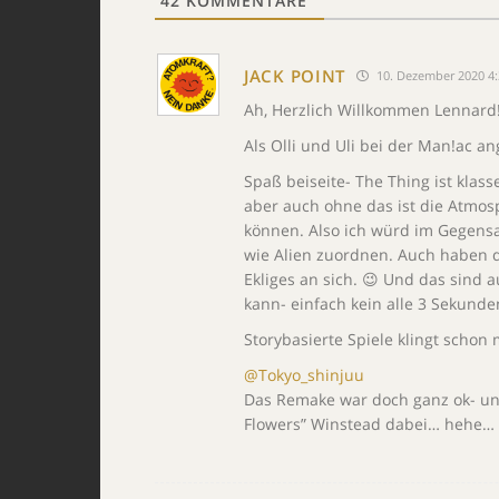
42
KOMMENTARE
JACK POINT
10. Dezember 2020 4:
Ah, Herzlich Willkommen Lennard
Als Olli und Uli bei der Man!ac 
Spaß beiseite- The Thing ist klass
aber auch ohne das ist die Atmosp
können. Also ich würd im Gegensa
wie Alien zuordnen. Auch haben d
Ekliges an sich. 😉 Und das sind 
kann- einfach kein alle 3 Sekunde
Storybasierte Spiele klingt schon 
@Tokyo_shinjuu
Das Remake war doch ganz ok- un
Flowers” Winstead dabei… hehe…