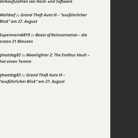
Verkaufszahlen von Hard- und Software
Walldorf
Grand Theft Auto VI – “ausführlicher
zu
Blick” am 27. August
Supermario6819
Beast of Reincarnation – die
zu
ersten 21 Minuten
ghostdog83
Moonlighter 2: The Endless Vault –
zu
hat einen Termin
ghostdog83
Grand Theft Auto VI –
zu
“ausführlicher Blick” am 27. August