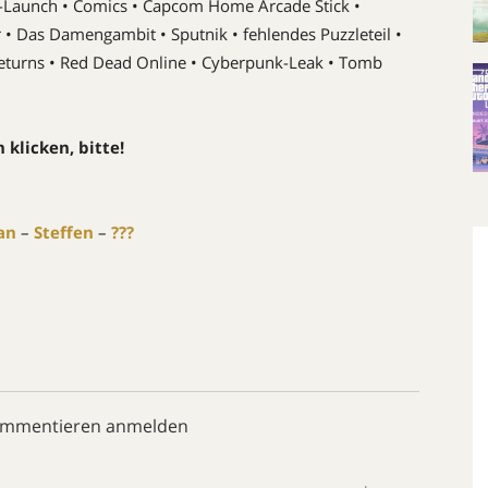
2-Launch • Comics • Capcom Home Arcade Stick •
• Das Damengambit • Sputnik • fehlendes Puzzleteil •
Returns • Red Dead Online • Cyberpunk-Leak • Tomb
klicken, bitte!
an
–
Steffen
–
???
ommentieren anmelden