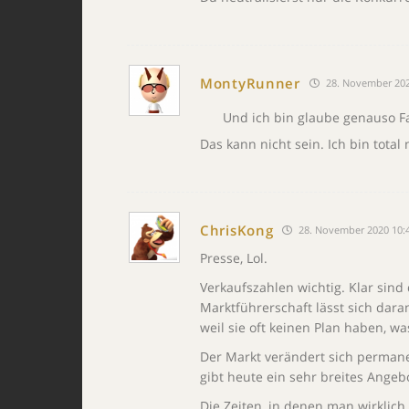
MontyRunner
28. November 202
Und ich bin glaube genauso Fa
Das kann nicht sein. Ich bin total 
ChrisKong
28. November 2020 10:
Presse, Lol.
Verkaufszahlen wichtig. Klar sind 
Marktführerschaft lässt sich dara
weil sie oft keinen Plan haben, w
Der Markt verändert sich permanen
gibt heute ein sehr breites Ange
Die Zeiten, in denen man wirklich