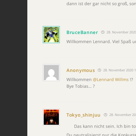
dann ist der gar nicht so groß, so
BruceBanner
28. November 2020
Willkommen Lennard. Viel Spaß un
Anonymous
28. November 2020 1
Willkommen
@Lennard Willms
!?
Bye Tobias… ?
Tokyo_shinjuu
28. November 20
Das kann nicht sein. Ich bin to
Du neutralisierst nur die Konkurr