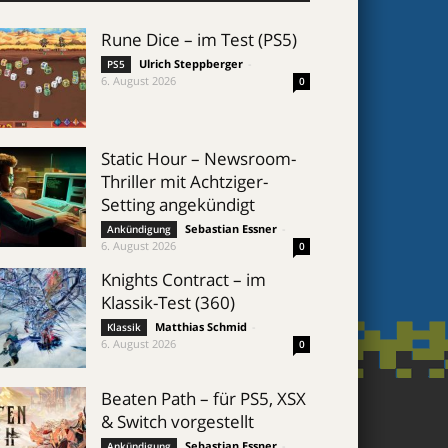
Rune Dice – im Test (PS5)
Ulrich Steppberger
-
PS5
6. August 2026
0
Static Hour – Newsroom-
Thriller mit Achtziger-
Setting angekündigt
Sebastian Essner
-
Ankündigung
6. August 2026
0
Knights Contract – im
Klassik-Test (360)
Matthias Schmid
-
Klassik
6. August 2026
0
t alles…
Beaten Path – für PS5, XSX
& Switch vorgestellt
Sebastian Essner
-
Ankündigung