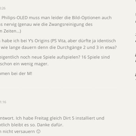
0:26
Philips-OLED muss man leider die Bild-Optionen auch
as nervig (genau wie die Zwangsreinigung des
n Zeiten…)
abe ich bei Y’s Origins (PS Vita, aber dürfte ja identisch
 – wie lange dauern denn die Durchgänge 2 und 3 in etwa?
gentlich noch neue Spiele aufspielen? 16 Spiele sind
t schon ein wenig mager.
mmen bei der M!
1:16
ntwort. Ich habe Freitag gleich Dirt 5 installiert und
ntlich bleibt es so. Danke dafür.
h nicht versauern 🙂