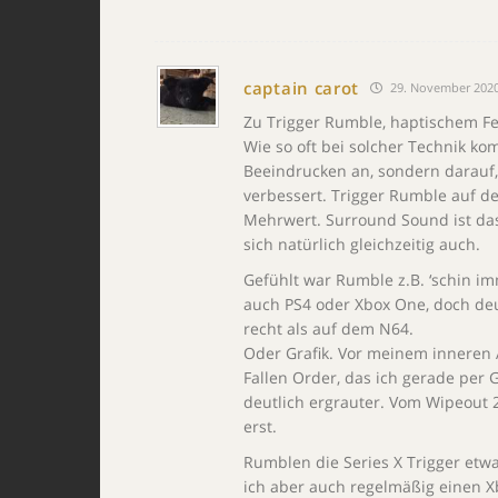
captain carot
29. November 2020
Zu Trigger Rumble, haptischem F
Wie so oft bei solcher Technik k
Beeindrucken an, sondern darauf, 
verbessert. Trigger Rumble auf de
Mehrwert. Surround Sound ist das
sich natürlich gleichzeitig auch.
Gefühlt war Rumble z.B. ‘schin im
auch PS4 oder Xbox One, doch deut
recht als auf dem N64.
Oder Grafik. Vor meinem inneren 
Fallen Order, das ich gerade per
deutlich ergrauter. Vom Wipeout 20
erst.
Rumblen die Series X Trigger etwa
ich aber auch regelmäßig einen Xb