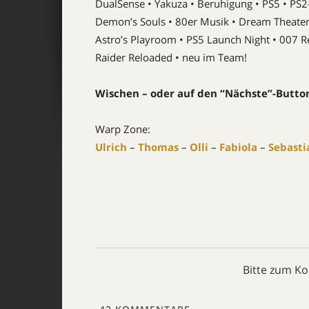
DualSense • Yakuza • Beruhigung • PS5 • PS
Demon’s Souls • 80er Musik • Dream Theater 
Astro’s Playroom • PS5 Launch Night • 007 
Raider Reloaded • neu im Team!
Wischen – oder auf den “Nächste”-Button 
Warp Zone:
Ulrich
–
Thomas
–
Olli
–
Fabiola
–
Sebasti
Bitte zum K