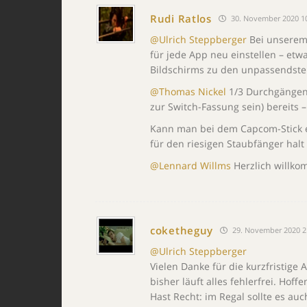
Rudi Ratlos
30. November 2020 1
@Ulrich Steppberger
Bei unserem 
für jede App neu einstellen – etw
Bildschirms zu den unpassendste
@Thomas Nickel
1/3 Durchgängen h
zur Switch-Fassung sein) bereits
Kann man bei dem Capcom-Stick ei
für den riesigen Staubfänger hal
@Lennard Willms
Herzlich willko
coketheguy
29. November 2020 2
@Ulrich Steppberger
Vielen Danke für die kurzfristige A
bisher läuft alles fehlerfrei. Hoffe
Hast Recht: im Regal sollte es auc