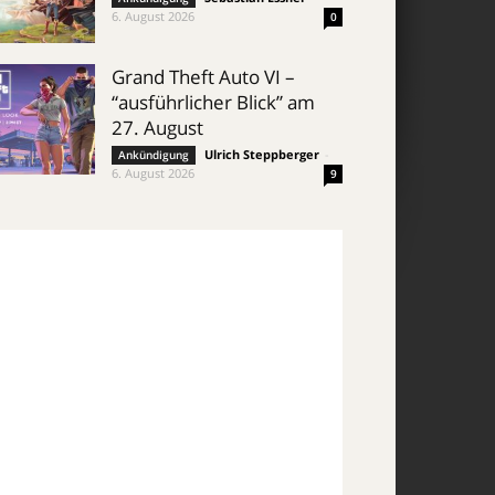
6. August 2026
0
Grand Theft Auto VI –
“ausführlicher Blick” am
27. August
Ulrich Steppberger
-
Ankündigung
6. August 2026
9