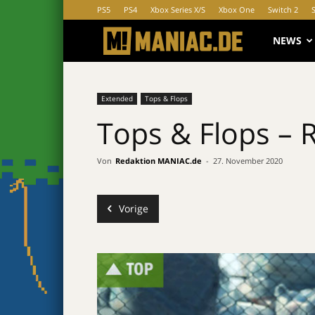
PS5
PS4
Xbox Series X/S
Xbox One
Switch 2
MANIAC.d
NEWS
Extended
Tops & Flops
Tops & Flops – R
Von
Redaktion MANIAC.de
-
27. November 2020
Vorige