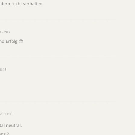
ndern recht verhalten.
 22:03
d Erfolg 🙂
8:15
20 13:39
tal neutral.
enz.?