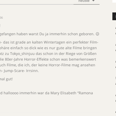
neuste
36
!
angefangen haben warst Du ja immerhin schon geboren. 😉
e- das ist grade an kalten Wintertagen ein perfekter Film-
häre einfach so dick wie es nur gute alte Filme bringen
tz zu Tokyo_shinjuu das schon in der Riege von Größen
ie 80er-Jahre Horror-Effekte schon was bemerkenswert
auch Filme, die ich, der keine Horror-Filme mag ansehen
n- Jump-Scare- Irrsinn.
mal gut!
d halloooo immerhin war da Mary Elisabeth “Ramona