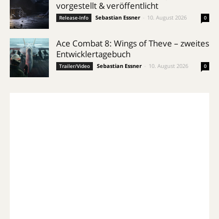
vorgestellt & veröffentlicht
Sebastian Essner
-
10. August 2026
Release-Info
0
Ace Combat 8: Wings of Theve – zweites
Entwicklertagebuch
Sebastian Essner
-
10. August 2026
Trailer/Video
0