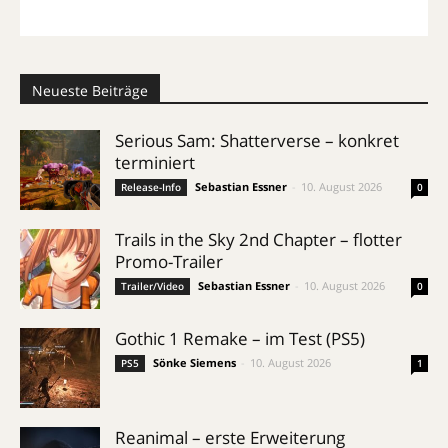
Neueste Beiträge
Serious Sam: Shatterverse – konkret
terminiert
Sebastian Essner
-
10. August 2026
Release-Info
0
Trails in the Sky 2nd Chapter – flotter
Promo-Trailer
Sebastian Essner
-
10. August 2026
Trailer/Video
0
Gothic 1 Remake – im Test (PS5)
Sönke Siemens
-
10. August 2026
PS5
1
Reanimal – erste Erweiterung