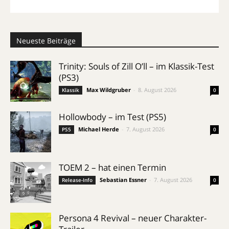
Neueste Beiträge
Trinity: Souls of Zill O’ll – im Klassik-Test
(PS3)
Max Wildgruber
-
8. August 2026
Klassik
0
Hollowbody – im Test (PS5)
Michael Herde
-
7. August 2026
PS5
0
TOEM 2 – hat einen Termin
Sebastian Essner
-
7. August 2026
Release-Info
0
Persona 4 Revival – neuer Charakter-