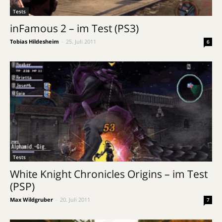
Tests
inFamous 2 – im Test (PS3)
Tobias Hildesheim
-
25. Juli 2011
6
Tests
White Knight Chronicles Origins – im Test
(PSP)
Max Wildgruber
-
20. Juli 2011
7