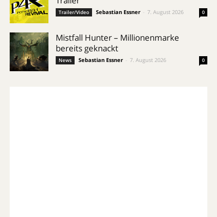
Trailer
Sebastian Essner
-
7. August 2026
Trailer/Video
0
Mistfall Hunter – Millionenmarke
bereits geknackt
Sebastian Essner
-
7. August 2026
News
0