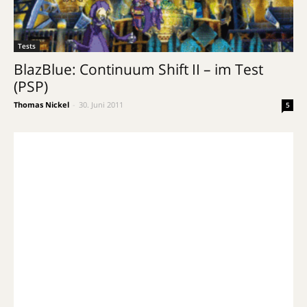
Tests
BlazBlue: Continuum Shift II – im Test
(PSP)
Thomas Nickel
-
30. Juni 2011
5