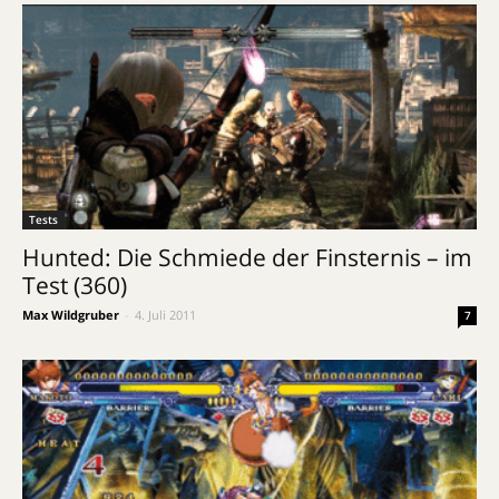
Tests
Hunted: Die Schmiede der Finsternis – im
Test (360)
Max Wildgruber
-
4. Juli 2011
7