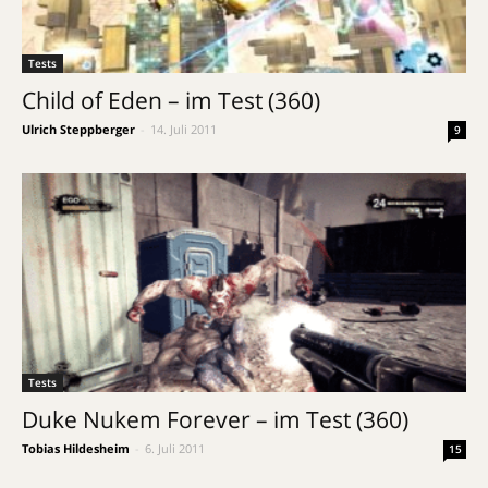
Tests
Child of Eden – im Test (360)
Ulrich Steppberger
-
14. Juli 2011
9
Tests
Duke Nukem Forever – im Test (360)
Tobias Hildesheim
-
6. Juli 2011
15