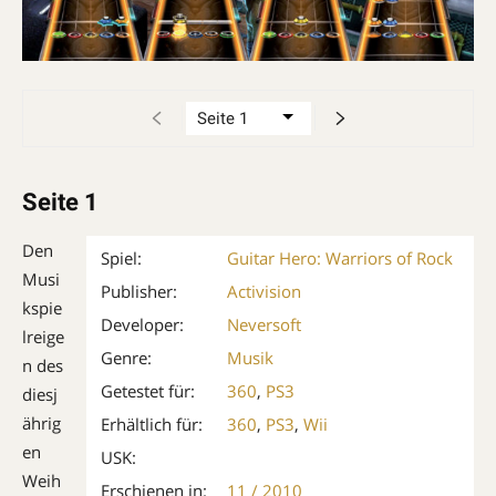
Seite 1
Den
Spiel:
Guitar Hero: Warriors of Rock
Musi
Publisher:
Activision
kspie
Developer:
Neversoft
lreige
Genre:
Musik
n des
Getestet für:
360
,
PS3
diesj
ährig
Erhältlich für:
360
,
PS3
,
Wii
en
USK:
Weih
Erschienen in:
11 / 2010