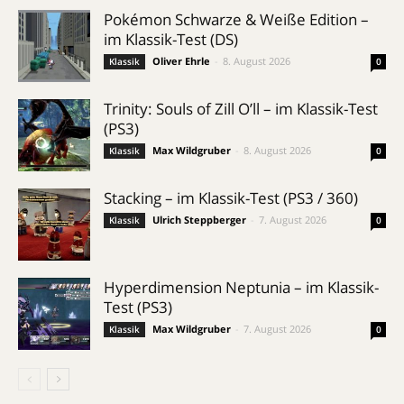
Pokémon Schwarze & Weiße Edition –
im Klassik-Test (DS)
Oliver Ehrle
-
8. August 2026
Klassik
0
Trinity: Souls of Zill O’ll – im Klassik-Test
(PS3)
Max Wildgruber
-
8. August 2026
Klassik
0
Stacking – im Klassik-Test (PS3 / 360)
Ulrich Steppberger
-
7. August 2026
Klassik
0
Hyperdimension Neptunia – im Klassik-
Test (PS3)
Max Wildgruber
-
7. August 2026
Klassik
0