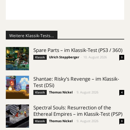
Weitere Klassik-Tests...
Spare Parts – im Klassik-Test (PS3 / 360)
Ulrich Steppberger
-
10. August 2026
Klassik
0
Shantae: Risky’s Revenge – im Klassik-
Test (DSi)
Thomas Nickel
-
9. August 2026
Klassik
4
Spectral Souls: Resurrection of the
Ethereal Empires – im Klassik-Test (PSP)
Thomas Nickel
-
9. August 2026
Klassik
0