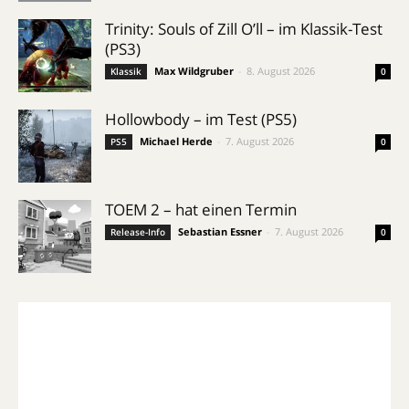
Trinity: Souls of Zill O’ll – im Klassik-Test
(PS3)
Max Wildgruber
-
8. August 2026
Klassik
0
Hollowbody – im Test (PS5)
Michael Herde
-
7. August 2026
PS5
0
TOEM 2 – hat einen Termin
Sebastian Essner
-
7. August 2026
Release-Info
0