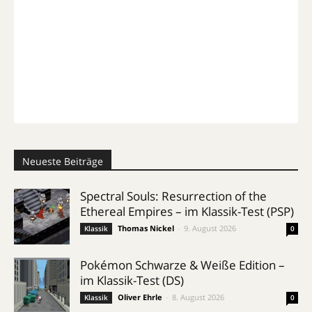
Neueste Beiträge
Spectral Souls: Resurrection of the
Ethereal Empires – im Klassik-Test (PSP)
Thomas Nickel
-
9. August 2026
Klassik
0
Pokémon Schwarze & Weiße Edition –
im Klassik-Test (DS)
Oliver Ehrle
-
8. August 2026
Klassik
0