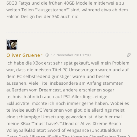
60GB Fattys und die frühen 40GB Modelle mittlerweile zu
weiten Teilen “”ausgestorben”” sind, während etwa ab dem
Falcon Design bei der 360 auch nic
Oliver Gruener
17. November 2011 12:09
Ich habe die XBox erst sehr spät gekauft, weil mein Problem
war, dass die meisten Titel PC Umsetzungen waren und auf
dem PC selbstredend günstiger waren und besser
aussahen. Viele Titel insbesondere am Anfang stammten
außerdem vom Dreamcast, andere erschienen sogar
technisch ähnlich auch auf PS2.Allerdings, einige
Exklusivtitel möchte ich noch immer gerne haben. Wobei es
teilweise auch PC Versionen von gibt, die allerdings meist
eine schlampige Umsetzung geworden ist. Also hier mal
meine XBox “”must have’s””:Dead or Alive: Xtreme Beach
VolleyballGladiator: Sword of Vengeance (Uncut)Baldur’s
Gate: Dark Alliance IIBuffy: The Vampire SlayerProject Zero 2