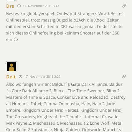
Dre
17. November 2011 8:12
Bestes Singleplayerspiel: Oddworld Stranger’s WrathBestes
Onlinespiel, trotz massig Bugs:Halo2Ach die Xbox1 Zeiten
mit den ersten Schritten in XBL waren genial. Leider stellte
sich dieses Onlinefeeling bei keinem Shooter auf der 360
ein 🙁
Delt
17. November 2011 2:22
Also wo fangen wir an: Baldur´s Gate Dark Alliance, Baldur
´s Gate Dark Alliance 2, Blinx – The Time Sweeper, Blinx 2 –
Masters of Time & Space, Conker Live and Reloaded, Destroy
all Humans, Fabel, Genma Onimusha, Halo, Halo 2, Jade
Empire, Kingdom Under Fire: Heroes, Kingdom Under Fire:
The Crusaders, Knights of the Temple – Infernal Crusade,
Max Payne 2, Mechassault, Mechassault 2 Lone Wolf, Metal
Gear Solid 2 Substance, Ninja Gaiden, Oddworld Munch´s