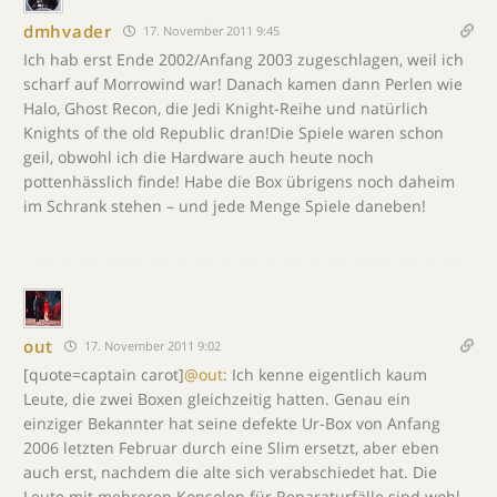
dmhvader
17. November 2011 9:45
Ich hab erst Ende 2002/Anfang 2003 zugeschlagen, weil ich
scharf auf Morrowind war! Danach kamen dann Perlen wie
Halo, Ghost Recon, die Jedi Knight-Reihe und natürlich
Knights of the old Republic dran!Die Spiele waren schon
geil, obwohl ich die Hardware auch heute noch
pottenhässlich finde! Habe die Box übrigens noch daheim
im Schrank stehen – und jede Menge Spiele daneben!
out
17. November 2011 9:02
[quote=captain carot]
@out
: Ich kenne eigentlich kaum
Leute, die zwei Boxen gleichzeitig hatten. Genau ein
einziger Bekannter hat seine defekte Ur-Box von Anfang
2006 letzten Februar durch eine Slim ersetzt, aber eben
auch erst, nachdem die alte sich verabschiedet hat. Die
Leute mit mehreren Konsolen für Reparaturfälle sind wohl