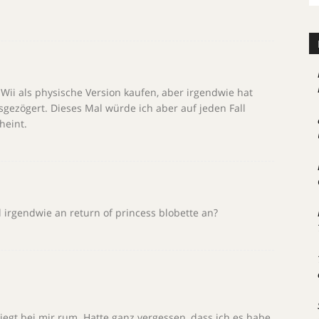
 Wii als physische Version kaufen, aber irgendwie hat
sgezögert. Dieses Mal würde ich aber auf jeden Fall
heint.
l irgendwie an return of princess blobette an?
liegt bei mir rum. Hatte ganz vergessen, dass ich es habe.