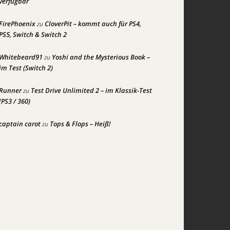
verfügbar
FirePhoenix
CloverPit – kommt auch für PS4,
zu
PS5, Switch & Switch 2
Whitebeard91
Yoshi and the Mysterious Book –
zu
im Test (Switch 2)
Runner
Test Drive Unlimited 2 – im Klassik-Test
zu
(PS3 / 360)
captain carot
Tops & Flops – Heiß!
zu