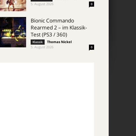
5. August 2026
0
Bionic Commando
Rearmed 2 – im Klassik-
Test (PS3 / 360)
Thomas Nickel
-
Klassik
5. August 2026
0