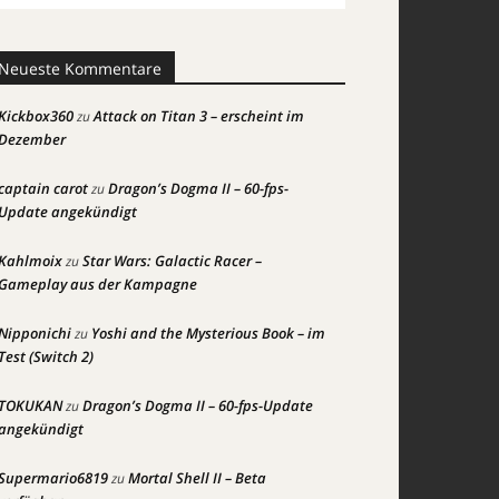
Neueste Kommentare
Kickbox360
Attack on Titan 3 – erscheint im
zu
Dezember
captain carot
Dragon’s Dogma II – 60-fps-
zu
Update angekündigt
Kahlmoix
Star Wars: Galactic Racer –
zu
Gameplay aus der Kampagne
Nipponichi
Yoshi and the Mysterious Book – im
zu
Test (Switch 2)
TOKUKAN
Dragon’s Dogma II – 60-fps-Update
zu
angekündigt
Supermario6819
Mortal Shell II – Beta
zu