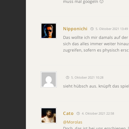
muss mal googeln 🙂
Nipponichi
5. Oktober 2021 13:49
Das wollte ich mir damals auf der
sich das alles immer weiter hinau
zugreifen, sofern es physisch ersc
5. Oktober 2021 10:28
sieht hübsch aus. knüpft das spie
Cato
4. Oktober 2021 22:58
@Morolas
Doch, das ist bei uns erschienen, 