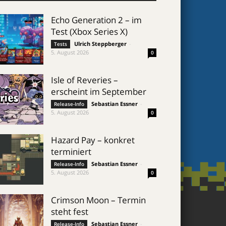
Echo Generation 2 – im
Test (Xbox Series X)
Ulrich Steppberger
-
Tests
5. August 2026
0
Isle of Reveries –
erscheint im September
Sebastian Essner
-
Release-Info
5. August 2026
0
Hazard Pay – konkret
terminiert
Sebastian Essner
-
Release-Info
5. August 2026
0
Crimson Moon – Termin
steht fest
Sebastian Essner
-
Release-Info