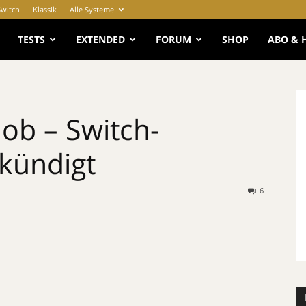
Switch
Klassik
Alle Systeme
e
TESTS
EXTENDED
FORUM
SHOP
ABO & 
lob – Switch-
kündigt
6