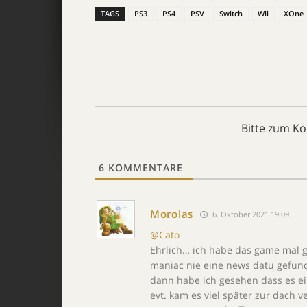
TAGS
PS3
PS4
PSV
Switch
Wii
XOne
Bitte zum K
6
KOMMENTARE
Morolas
6. Oktober 2021 19:09
@Cato
Ehrlich… ich habe das game mal g
maniac nie eine news datu gefund
dann habe ich gesehen dass es ein
evt. kam es viel später zur dach v