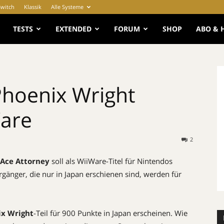
Switch
Klassik
Alle Systeme
e
TESTS
EXTENDED
FORUM
SHOP
ABO & 
Phoenix Wright
are
2
 Ace Attorney
soll als WiiWare-Titel für Nintendos
rgänger, die nur in Japan erschienen sind, werden für
ix Wright
-Teil für 900 Punkte in Japan erscheinen. Wie