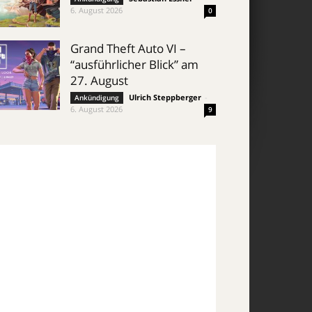
6. August 2026
0
Grand Theft Auto VI –
“ausführlicher Blick” am
27. August
Ulrich Steppberger
-
Ankündigung
6. August 2026
9