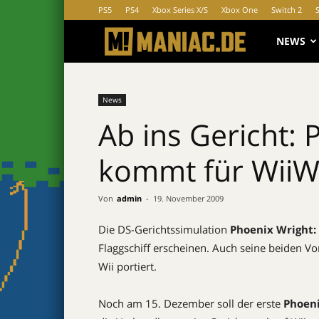
PS5
PS4
Xbox Series X/S
Xbox One
Switch 2
MANIAC.d
NEWS
News
Ab ins Gericht: 
kommt für WiiW
Von
admin
-
19. November 2009
Die DS-Gerichtssimulation
Phoenix Wright:
Flaggschiff erscheinen. Auch seine beiden Vo
Wii portiert.
Noch am 15. Dezember soll der erste
Phoen