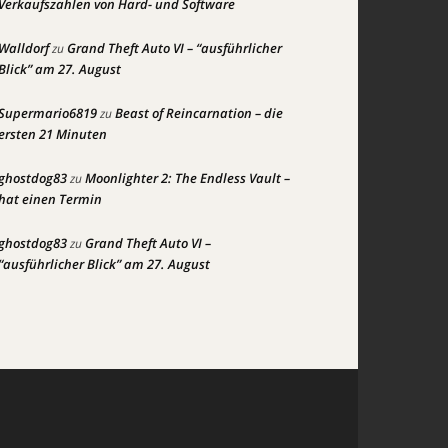
Verkaufszahlen von Hard- und Software
Walldorf
Grand Theft Auto VI – “ausführlicher
zu
Blick” am 27. August
Supermario6819
Beast of Reincarnation – die
zu
ersten 21 Minuten
ghostdog83
Moonlighter 2: The Endless Vault –
zu
hat einen Termin
ghostdog83
Grand Theft Auto VI –
zu
“ausführlicher Blick” am 27. August