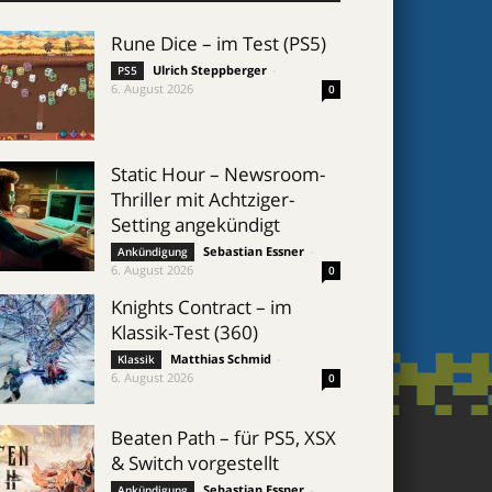
Rune Dice – im Test (PS5)
Ulrich Steppberger
-
PS5
6. August 2026
0
Static Hour – Newsroom-
Thriller mit Achtziger-
Setting angekündigt
Sebastian Essner
-
Ankündigung
6. August 2026
0
Knights Contract – im
Klassik-Test (360)
Matthias Schmid
-
Klassik
6. August 2026
0
Beaten Path – für PS5, XSX
& Switch vorgestellt
Sebastian Essner
-
Ankündigung