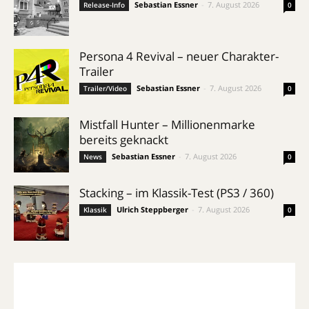
Sebastian Essner
-
7. August 2026
Release-Info
0
Persona 4 Revival – neuer Charakter-
Trailer
Sebastian Essner
-
7. August 2026
Trailer/Video
0
Mistfall Hunter – Millionenmarke
bereits geknackt
Sebastian Essner
-
7. August 2026
News
0
Stacking – im Klassik-Test (PS3 / 360)
Ulrich Steppberger
-
7. August 2026
Klassik
0