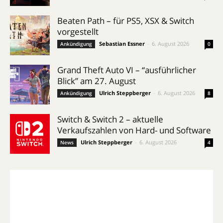
Beaten Path – für PS5, XSX & Switch
vorgestellt
Sebastian Essner
-
6. August 2026
Ankündigung
0
Grand Theft Auto VI – “ausführlicher
Blick” am 27. August
Ulrich Steppberger
-
6. August 2026
Ankündigung
8
Switch & Switch 2 – aktuelle
Verkaufszahlen von Hard- und Software
Ulrich Steppberger
-
6. August 2026
News
4