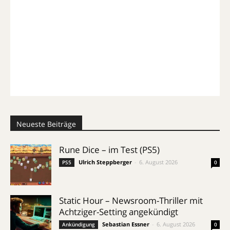
Neueste Beiträge
Rune Dice – im Test (PS5)
Ulrich Steppberger
-
6. August 2026
PS5
0
Static Hour – Newsroom-Thriller mit
Achtziger-Setting angekündigt
Sebastian Essner
-
6. August 2026
Ankündigung
0