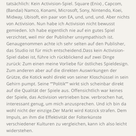
tatsächlich: Kein Activision-Spiel. Square (Enix) , Capcom,
(Bandai) Namco, Konami, Microsoft, Sony, Nintendo, Koei,
Midway, Ubisoft, ein paar von EA, und, und, und. Aber nichts
von Activision. Nun habe ich Activision nicht bewusst
gemieden. Ich habe eigentlich nie auf ein gutes Spiel
verzichtet, weil mir der Publisher unsympathisch ist.
Genaugenommen achte ich sehr selten auf den Publisher,
das Studio ist für mich entscheidend.Dass kein Activision-
Spiel dabei ist, führe ich rückblickend auf zwei Dinge
zurück: Zum einen meine Vorliebe für östliches Spieldesign.
Zum anderen aber auf die direkten Auswirkungen der
Grütze, die Kotick wohl direkt von seiner Kloschüssel in sein
Gehirn pumpt. Seine “”Politik”” wirkt sich scheinbar direkt
auf die Qualität der Spiele aus. Offensichtlich war keines
der Spiele, das Activision vertrieben bzw. verbrochen hat,
interessant genug, um mich anzusprechen. Und ich bin da
wohl nicht der einzige.Der Markt wird Kotzick strafen. Dem
Impuls, an ihm die Effektivität der Folterkünste
verschiedener Kulturen zu vergleichen, kann ich also leicht
widerstehen.