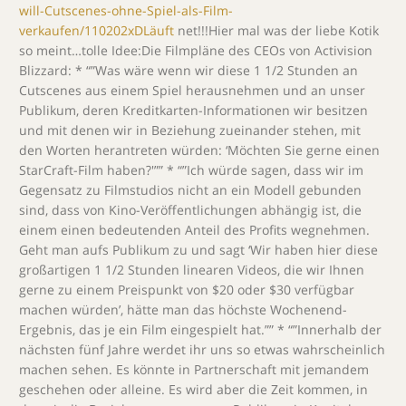
will-Cutscenes-ohne-Spiel-als-Film-
verkaufen/110202xDLäuft
net!!!Hier mal was der liebe Kotik
so meint…tolle Idee:Die Filmpläne des CEOs von Activision
Blizzard: * “”Was wäre wenn wir diese 1 1/2 Stunden an
Cutscenes aus einem Spiel herausnehmen und an unser
Publikum, deren Kreditkarten-Informationen wir besitzen
und mit denen wir in Beziehung zueinander stehen, mit
den Worten herantreten würden: ‘Möchten Sie gerne einen
StarCraft-Film haben?'”” * “”Ich würde sagen, dass wir im
Gegensatz zu Filmstudios nicht an ein Modell gebunden
sind, dass von Kino-Veröffentlichungen abhängig ist, die
einem einen bedeutenden Anteil des Profits wegnehmen.
Geht man aufs Publikum zu und sagt ‘Wir haben hier diese
großartigen 1 1/2 Stunden linearen Videos, die wir Ihnen
gerne zu einem Preispunkt von $20 oder $30 verfügbar
machen würden’, hätte man das höchste Wochenend-
Ergebnis, das je ein Film eingespielt hat.”” * “”Innerhalb der
nächsten fünf Jahre werdet ihr uns so etwas wahrscheinlich
machen sehen. Es könnte in Partnerschaft mit jemandem
geschehen oder alleine. Es wird aber die Zeit kommen, in