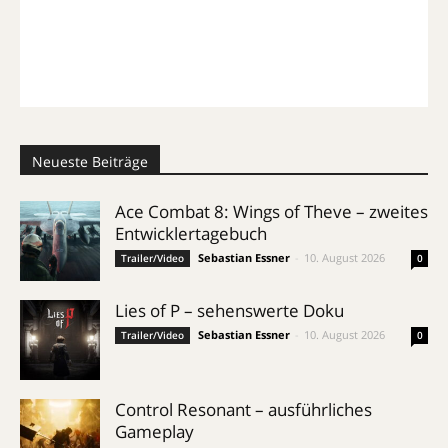
Neueste Beiträge
Ace Combat 8: Wings of Theve – zweites
Entwicklertagebuch
Sebastian Essner
-
10. August 2026
Trailer/Video
0
Lies of P – sehenswerte Doku
Sebastian Essner
-
10. August 2026
Trailer/Video
0
Control Resonant – ausführliches
Gameplay