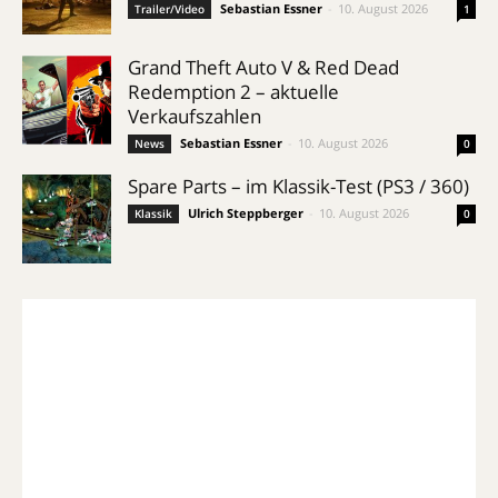
Sebastian Essner
-
10. August 2026
Trailer/Video
1
Grand Theft Auto V & Red Dead
Redemption 2 – aktuelle
Verkaufszahlen
Sebastian Essner
-
10. August 2026
News
0
Spare Parts – im Klassik-Test (PS3 / 360)
Ulrich Steppberger
-
10. August 2026
Klassik
0