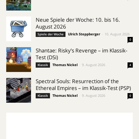
Neue Spiele der Woche: 10. bis 16.
August 2026
Ulrich Steppberger
-
10. August 2026
Spiele der Woche
0
Shantae: Risky’s Revenge – im Klassik-
Test (DSi)
Thomas Nickel
-
9. August 2026
Klassik
4
Spectral Souls: Resurrection of the
Ethereal Empires – im Klassik-Test (PSP)
Thomas Nickel
-
9. August 2026
Klassik
0