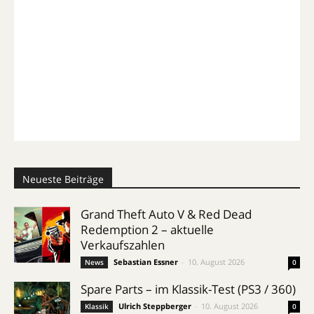
Neueste Beiträge
Grand Theft Auto V & Red Dead
Redemption 2 – aktuelle
Verkaufszahlen
Sebastian Essner
-
10. August 2026
News
0
Spare Parts – im Klassik-Test (PS3 / 360)
Ulrich Steppberger
-
10. August 2026
Klassik
0